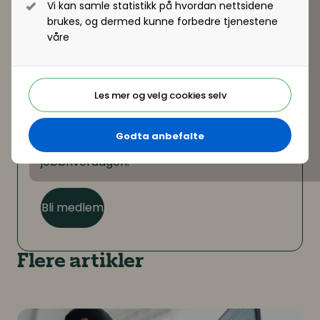
Vi kan samle statistikk på hvordan nettsidene
brukes, og dermed kunne forbedre tjenestene
våre
Er du ikke medlem?
Les mer og velg cookies selv
Som medlem kan du lese hele artikkelen. I
tillegg får du tilgang til en rekke andre
Godta anbefalte
medlemsfordeler som hjelper deg i
jobbhverdagen.
Bli medlem
Flere artikler
Et blikk på menneskene bak dataene