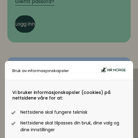
Glemt passord?
Logg inn
Bruk av informasjonskapsler
Virksomhetsmedlem?
Jobber du i en virksomhet som er
virksomhetsmedlem i HR Norge får alle
Vi bruker informasjonskapsler (cookies) på
nettsidene våre for at:
ansatte tilgang til +artikler og andre
medlemsfordeler.
Nettsidene skal fungere teknisk
Nettsidene skal tilpasses din bruk, dine valg og
Registrer deg - Få tilgang
dine innstillinger