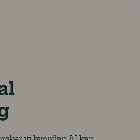
al
ng
orsker vi hvordan AI kan