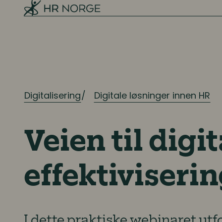
Digitalisering
Digitale løsninger innen HR
Veien til digit
effektiviseri
I dette praktiske webinaret utf