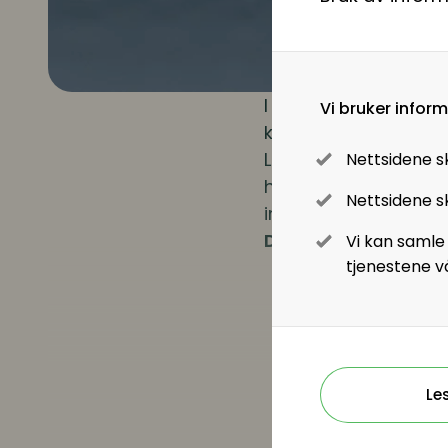
I webinaret ser vi 
Vi bruker infor
kan skape en kultur 
Lars Erik Brekne Joh
Nettsidene s
hvordan AI kan tilpa
Nettsidene sk
informasjonssikkerhe
Du lærer om:
Vi kan samle
tjenestene v
Tilpasning av AI-v
Bruken av Microso
Praktiske eksemple
Ønsker d
Le