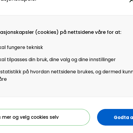
på hvordan arbeidsprosesser kan forbedres gjenno
masjonskapsler (cookies) på nettsidene våre for at:
for vellykket AI-implementering.
nsen, rådgiver i Kristiansand Kommune, deler sine 
kal fungere teknisk
sses ulike jobbroller, samtidig som han tar hensyn t
al tilpasses din bruk, dine valg og dine innstillinger
t og EU-lovgivning.
 statistikk på hvordan nettsidene brukes, og dermed kun
åre
erktøy til din jobbrolle
ft 365 Copilot for effektiv møteprotokollering
r på AI i arbeidsp...
u å lese hele artikkelen m
s mer og velg cookies selv
Godta a
medlem i HR Norge