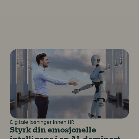
nneskelig kompetanse
Styrk din emosjonelle intelligens i en AI-domi
Digitale løsninger innen HR
Styrk din emosjonelle