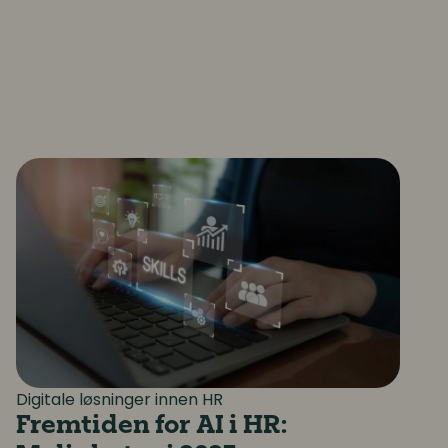
nert arbeidshverdag
Fremtiden for AI i HR: Muligheter i 2025
Digitale løsninger innen HR
Fremtiden for AI i HR: