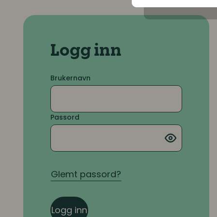
Logg inn
Brukernavn
Passord
Glemt passord?
Logg inn