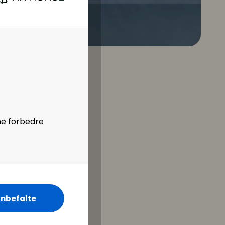
m AI, og hvordan du
erfaringer med
il GDPR,
ne forbedre
å du være
nbefalte