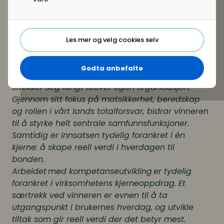
gjennom et langsiktig og målrettet arbeid
etablert et helhetlig kompetanseløft som griper
inn i hele organisasjonen. Med tydelig retning,
sterk gjennomføringsevne og stor utholdenhet
Les mer og velg cookies selv
over tid har de skapt resultater som gir effekt,
både internt og utover egen virksomhet.
Godta anbefalte
Kompetansearbeidet har en betydning som
strekker seg langt utover egen organisasjon.
Gjennom sitt fokus på matsikkerhet, beredskap
og rollen i vårt lands totalforsvar, bidrar vinneren
til å styrke helt sentrale samfunnsfunksjoner.
Samtidig er innsatsen tydelig forankret i én
kjerne: å skape reell verdi i hverdagen til
bonden.
Arbeidet med kompetanseutvikling er tydelig
forankret i virksomhetens kjerneoppdrag. Et
særtrekk ved vinneren er evnen til å ta
utgangspunkt i brukernes hverdag, og utvikle
tiltak som gir reell verdi der det betyr mest.