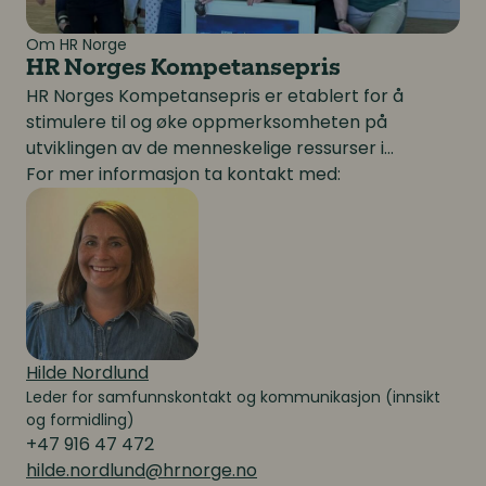
Om HR Norge
HR Norges Kompetansepris
HR Norges Kompetansepris er etablert for å
stimulere til og øke oppmerksomheten på
utviklingen av de menneskelige ressurser i
arbeids- og samfunnsliv. Hvert år deles HR Norges
For mer informasjon ta kontakt med:
Kompetansepris ut til en virksomhet eller
organisasjon som har oppnådd spesielt gode
resultater innen området personal- og
organisasjonsutvikling.
Hilde Nordlund
Leder for samfunnskontakt og kommunikasjon (innsikt
og formidling)
+47 916 47 472
hilde.nordlund@hrnorge.no