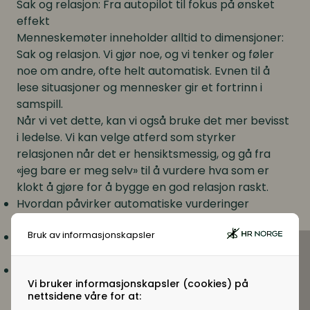
Sak og relasjon: Fra autopilot til fokus på ønsket
effekt
Menneskemøter inneholder alltid to dimensjoner:
Sak og relasjon. Vi gjør noe, og vi tenker og føler
noe om andre, ofte helt automatisk. Evnen til å
lese situasjoner og mennesker gir et fortrinn i
samspill.
Når vi vet dette, kan vi også bruke det mer bevisst
i ledelse. Vi kan velge atferd som styrker
relasjonen når det er hensiktsmessig, og gå fra
«jeg bare er meg selv» til å vurdere hva som er
klokt å gjøre for å bygge en god relasjon raskt.
Hvordan påvirker automatiske vurderinger
hvordan vi opptrer i møte med andre?
Bruk av informasjonskapsler
Hva skal til for å gjøre mer bevisste valg i
relasjonen til andre?
Hvordan kan ledere bruke relasjonell forståelse
Vi bruker informasjonskapsler (cookies) på
for å øke effekten i samspill?
nettsidene våre for at: