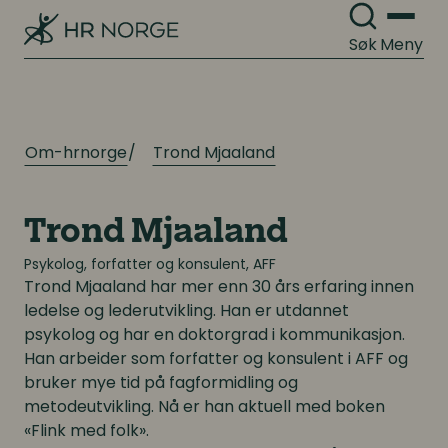
Digitale løsninger innen HR
Digitale løsninger innen HR
Søk
Meny
Digitale løsninger i virksomheten
Digitale løsninger i virksomheten
Om-hrnorge
Trond Mjaaland
Trond Mjaaland
Psykolog, forfatter og konsulent, AFF
Trond Mjaaland
har mer enn 30 års erfaring innen
ledelse og lederutvikling. Han er utdannet
psykolog og har en doktorgrad i kommunikasjon.
Han arbeider som forfatter og konsulent i AFF og
bruker mye tid på fagformidling og
metodeutvikling. Nå er han aktuell med boken
«Flink med folk».