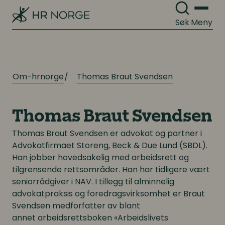
Søk
Meny
Digitalisering
Digitalisering
Digitale løsninger innen HR
Digitale løsninger innen HR
Digitale løsninger i virksomheten
Digitale løsninger i virksomheten
Om-hrnorge
Thomas Braut Svendsen
Thomas Braut Svendsen
Thomas Braut Svendsen
er advokat og partner i
Advokatfirmaet Storeng, Beck & Due Lund (SBDL).
Han jobber hovedsakelig med arbeidsrett og
tilgrensende rettsområder. Han har tidligere vært
seniorrådgiver i NAV. I tillegg til alminnelig
advokatpraksis og foredragsvirksomhet er Braut
Svendsen medforfatter av blant
annet arbeidsrettsboken «Arbeidslivets