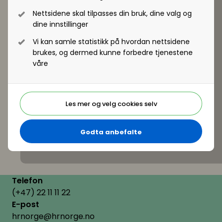
Nettsidene skal tilpasses din bruk, dine valg og
dine innstillinger
Vi kan samle statistikk på hvordan nettsidene
brukes, og dermed kunne forbedre tjenestene
våre
Les mer og velg cookies selv
Godta anbefalte
Telefon
(+47) 22 11 11 22
E-post
hrnorge@hrnorge.no