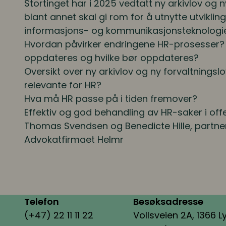
Stortinget har i 2025 vedtatt ny arkivlov og 
blant annet skal gi rom for å utnytte utviklin
informasjons- og kommunikasjonsteknologien
Hvordan påvirker endringene HR-prosesser? 
oppdateres og hvilke bør oppdateres?
Oversikt over ny arkivlov og ny forvaltningslo
relevante for HR?
Hva må HR passe på i tiden fremover?
Effektiv og god behandling av HR-saker i offe
Thomas Svendsen
og
Benedicte Hille,
partne
Advokatfirmaet Helmr
Telefon
Besøksadresse
(+47) 22 11 11 22
Vollsveien 2A, 1366 L