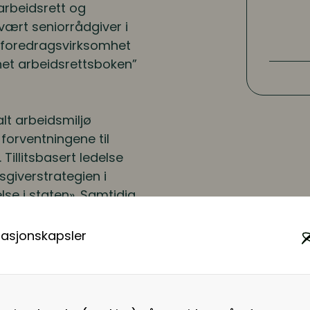
arbeidsrett og
vært seniorrådgiver i
og foredragsvirksomhet
net arbeidsrettsboken”
alt arbeidsmiljø
 forventningene til
 Tillitsbasert ledelse
sgiverstrategien i
se i staten». Samtidig
 psykososialt
masjonskapsler
r både rettslige og
tat og kommune. Du får
m stilles til ledelse i
ingene påvirker