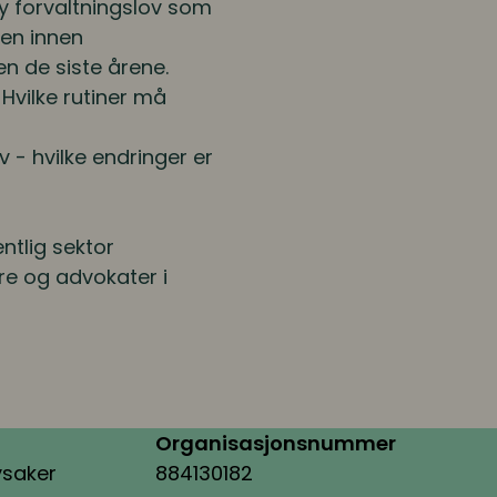
ny forvaltningslov som
gen innen
 de siste årene.
Hvilke rutiner må
v - hvilke endringer er
ntlig sektor
re og advokater i
Organisasjonsnummer
ysaker
884130182