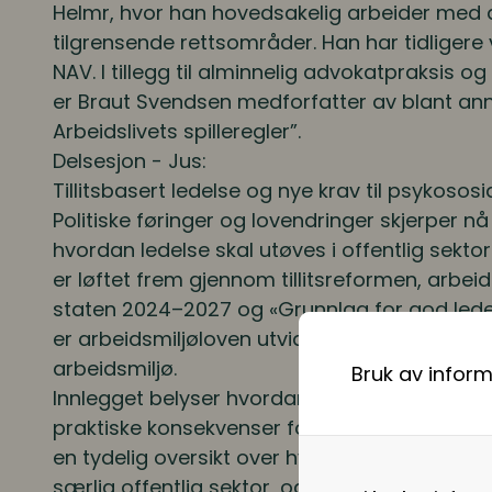
Helmr, hvor han hovedsakelig arbeider med 
tilgrensende rettsområder. Han har tidligere 
NAV. I tillegg til alminnelig advokatpraksis 
er Braut Svendsen medforfatter av blant an
Arbeidslivets spilleregler”
.
Delsesjon - Jus:
Tillitsbasert ledelse og nye krav til psykososi
Politiske føringer og lovendringer skjerper nå
hvordan ledelse skal utøves i offentlig sektor.
er løftet frem gjennom tillitsreformen, arbeid
staten 2024–2027 og «Grunnlag for god ledel
er arbeidsmiljøloven utvidet med nye krav til
arbeidsmiljø.
Bruk av infor
Innlegget belyser hvordan disse føringene gi
praktiske konsekvenser for ledere og HR i s
en tydelig oversikt over hvilke forventninger so
særlig offentlig sektor, og hvordan forventn