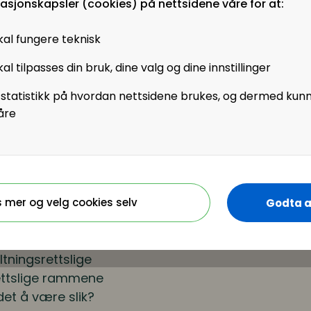
masjonskapsler (cookies) på nettsidene våre for at:
 ser og på hvilke
å fallgruvene.
kal fungere teknisk
al tilpasses din bruk, dine valg og dine innstillinger
edernivåer?
 statistikk på hvordan nettsidene brukes, og dermed kun
ngssaker
åre
glene
ndersen,
partnere og
s mer og velg cookies selv
Godta a
rkes HR?
ntlig sektor krever
tningsrettslige
ettslige rammene
et å være slik?