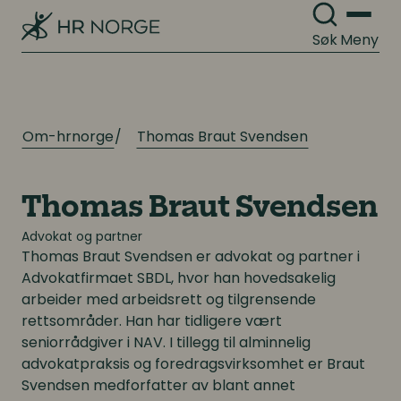
Kompetanse- og talentledelse
Organisasjonskultur
Søk
Meny
Kompetanseutvikling
Lederutvikling
Arbeidsgiverforhold
Om-hrnorge
Thomas Braut Svendsen
Arbeidsrett
Lønn og ytelser
Personalpolitikk
Lønn og ytelser
Thomas Braut Svendsen
Arbeidsmiljø og sykefravær
Advokat og partner
Pensjon
Thomas Braut Svendsen er advokat og partner i
Mangfold og inkludering
Advokatfirmaet SBDL, hvor han hovedsakelig
Lønnsoppgjøret og tariff
arbeider med arbeidsrett og tilgrensende
rettsområder. Han har tidligere vært
seniorrådgiver i NAV. I tillegg til alminnelig
Digitalisering
Digitalisering
advokatpraksis og foredragsvirksomhet er Braut
Svendsen medforfatter av blant annet
Digitale løsninger innen HR
Digitale løsninger innen HR