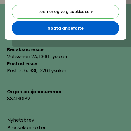
Telefon
Les mer og velg cookies selv
(+47) 22 11 11 22
E-post
hrnorge@hrnorge.no
Godta anbefalte
Besøksadresse
Vollsveien 2A, 1366 Lysaker
Postadresse
Postboks 331, 1326 Lysaker
Organisasjonsnummer
884130182
Nyhetsbrev
Pressekontakter