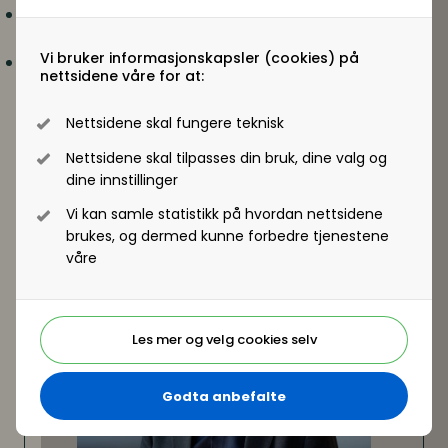
Reklassifisering og vurderingen av når en
oppdragstaker i realiteten er arbeidstaker
Vi bruker informasjonskapsler (cookies) på
Ferske avgjørelser fra lagmannsrettene, status på
nettsidene våre for at:
overtid for deltidsansatte og de viktigste signalene
fra Brussel og Luxembourg
Nettsidene skal fungere teknisk
Benedicte Hille
og
Terje Gerhard Andersen
advokater og partnere i Advokatfirmaet Helmr
Nettsidene skal tilpasses din bruk, dine valg og
dine innstillinger
Vi kan samle statistikk på hvordan nettsidene
brukes, og dermed kunne forbedre tjenestene
våre
Les mer og velg cookies selv
Godta anbefalte