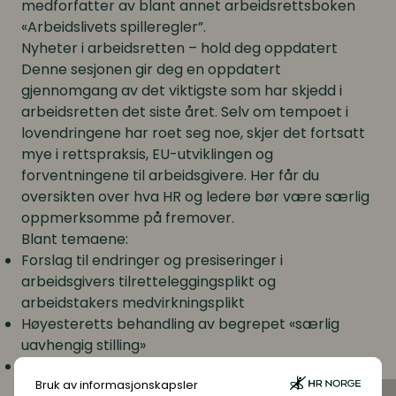
medforfatter av blant annet arbeidsrettsboken
«Arbeidslivets spilleregler”.
Nyheter i arbeidsretten – hold deg oppdatert
Denne sesjonen gir deg en oppdatert
gjennomgang av det viktigste som har skjedd i
arbeidsretten det siste året. Selv om tempoet i
lovendringene har roet seg noe, skjer det fortsatt
mye i rettspraksis, EU-utviklingen og
forventningene til arbeidsgivere. Her får du
oversikten over hva HR og ledere bør være særlig
oppmerksomme på fremover.
Blant temaene:
Forslag til endringer og presiseringer i
arbeidsgivers tilretteleggingsplikt og
arbeidstakers medvirkningsplikt
Høyesteretts behandling av begrepet «særlig
uavhengig stilling»
Gjennomgang av Høyesteretts vurdering av
Bruk av informasjonskapsler
grensene for misbruk av styringsretten