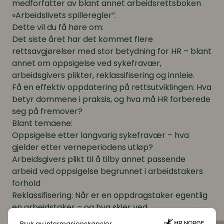
medforfatter av blant annet arbeidsrettsboken
«Arbeidslivets spilleregler”.
Dette vil du få høre om:
Det siste året har det kommet flere
rettsavgjørelser med stor betydning for HR – blant
annet om oppsigelse ved sykefravær,
arbeidsgivers plikter, reklassifisering og innleie.
Få en effektiv oppdatering på rettsutviklingen: Hva
betyr dommene i praksis, og hva må HR forberede
seg på fremover?
Blant temaene:
Oppsigelse etter langvarig sykefravær – hva
gjelder etter verneperiodens utløp?
Arbeidsgivers plikt til å tilby annet passende
arbeid ved oppsigelse begrunnet i arbeidstakers
forhold
Reklassifisering: Når er en oppdragstaker egentlig
en arbeidstaker – og hva skjer ved
feilklassifisering?
Bruk av informasjonskapsler