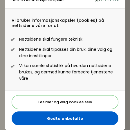
Status for de «nye» innleiereglene – etter flere
rettsrunder, inkludert en svipptur til Luxembourg
og tilbake
Vi bruker informasjonskapsler (cookies) på
De første dommene der fagforeninger bruker
nettsidene våre for at:
kollektiv søksmålsrett ved ulovlig innleie
Hold deg oppdatert – og unngå dyre feil
Nettsidene skal fungere teknisk
Benedicte Hille
og
Terje Andersen
, begge
Nettsidene skal tilpasses din bruk, dine valg og
advokater og partnere i advokatfirmaet Helmr AS
dine innstillinger
Vi kan samle statistikk på hvordan nettsidene
brukes, og dermed kunne forbedre tjenestene
våre
Les mer og velg cookies selv
Godta anbefalte