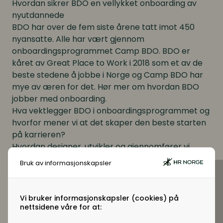
Hvordan sikrer BDO en vellykket onboarding av
nyutdannede
BDO har over de fem siste årene tatt imot 450
nyansatte. Alle har vært gjennom
onboardingsprogrammet Camp BDO. BDO er
kåret av Great Place to Work i 2018 som et av de
beste stedene å jobbe i Norge og Camp BDO har
mye av æren for det. Hør mer om hvordan BDO
jobber med onboarding.
Hva vektlegger BDO i onboardingsprogrammet og
hvorfor mener vi at det skaper den beste starten
på karrieren?
Hvordan designer, utvikler og gjennomfører vi
Camp BDO?
Bruk av informasjonskapsler
Hvordan sikrer vi at Camp BDO stadig er aktuell og
relevant for de nyansatte og for selskapet?
Hva skjer etter Camp BDO?
Vi bruker informasjonskapsler (cookies) på
nettsidene våre for at: