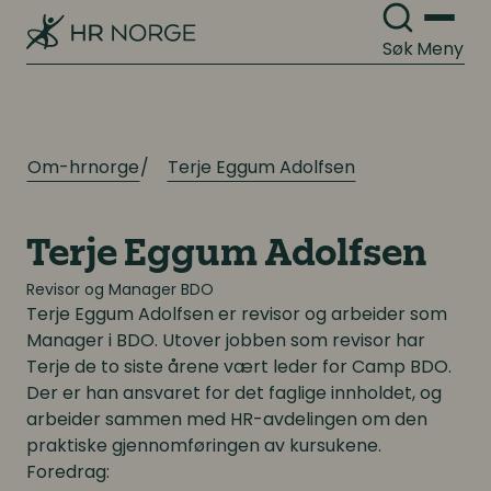
Digitalisering
Digitalisering
Søk
Meny
Digitale løsninger innen HR
Digitale løsninger innen HR
Digitale løsninger i virksomheten
Digitale løsninger i virksomheten
Om-hrnorge
Terje Eggum Adolfsen
Terje Eggum Adolfsen
Revisor og Manager BDO
Terje Eggum Adolfsen
er revisor og arbeider som
Manager i BDO. Utover jobben som revisor har
Terje de to siste årene vært leder for Camp BDO.
Der er han ansvaret for det faglige innholdet, og
arbeider sammen med HR-avdelingen om den
praktiske gjennomføringen av kursukene.
Foredrag: