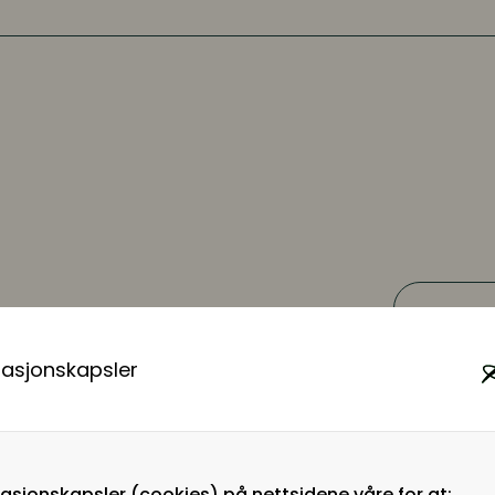
masjonskapsler
 i Tyskland og flyttet
009. Han har studert
016 begynte han å jobbe
rten av 2020. Siden
masjonskapsler (cookies) på nettsidene våre for at: