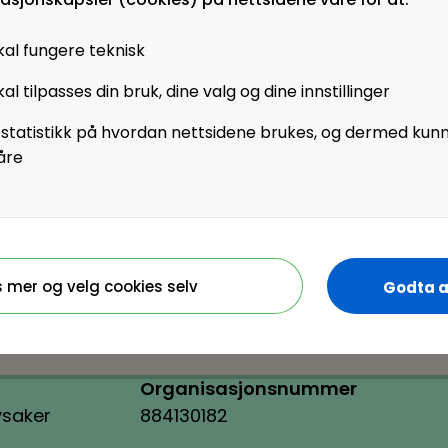
ytiker.
sjon i HR
kal fungere teknisk
e beslutninger, også i
al tilpasses din bruk, dine valg og dine innstillinger
 statistikk på hvordan nettsidene brukes, og dermed kun
åre
n til åpent
 meld deg på her
s mer og velg cookies selv
Godta a
Organisasjonsnummer
ysaker
884130182