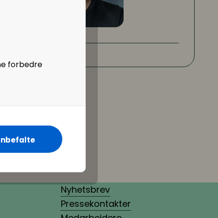
ne forbedre
nbefalte
Nyhetsbrev
Pressekontakter
Medarbeidere