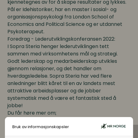
kjennetegnes av for å skape resultater og lykkes.
Pål er Idehistoriker, har en master i sosial- og
organisasjonspsykologi fra London School of
Economics and Political Science og er utdannet
Psykoterapeut.
Foredrag - Lederutviklingskonferansen 2022:
I Sopra Steria henger lederutviklingen tett
sammen med virksomhetens mål og strategi.
Godt lederskap og medarbeiderskap utvikles
gjennom relasjoner, og det handler om
hverdagsledelse. Sopra Steria har ved flere
anledninger blitt kåret til en av landets mest
attraktive arbeidsplasser og de jobber
systematisk med å være et fantastisk sted å
jobbe!
Du får høre mer om;
Hvordan ser landskapet ut for lederutvikling nå?
Bruk av informasjonskapsler
Hva må ledere navigere i?
Hvordan ivareta folk i en tid hvor grensene mellom