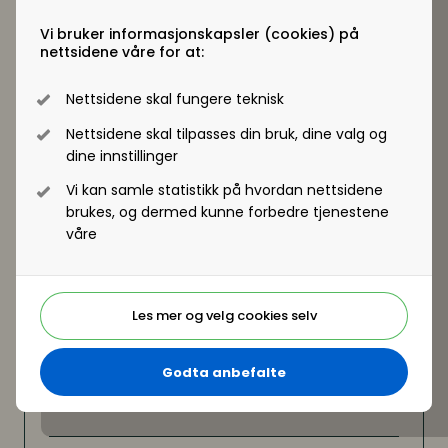
jobb og fritid er mer flytende?
Vi bruker informasjonskapsler (cookies) på
Fra hverdagsledelse til Managerprogrammet for
nettsidene våre for at:
fremtidens ledere i Sopra Steria
Delta på Lederutviklingskonferansen 2022 -
Nettsidene skal fungere teknisk
Digitalt - se program og meld deg på her
Nettsidene skal tilpasses din bruk, dine valg og
dine innstillinger
Vi kan samle statistikk på hvordan nettsidene
brukes, og dermed kunne forbedre tjenestene
våre
Les mer og velg cookies selv
Godta anbefalte