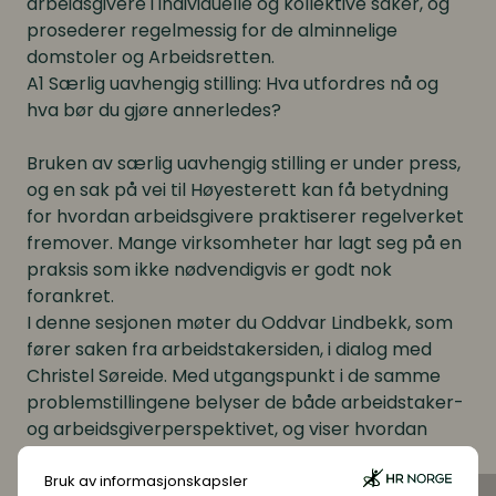
arbeidsgivere i individuelle og kollektive saker, og
prosederer regelmessig for de alminnelige
domstoler og Arbeidsretten.
A1 Særlig uavhengig stilling: Hva utfordres nå og
hva bør du gjøre annerledes?
Bruken av særlig uavhengig stilling er under press,
og en sak på vei til Høyesterett kan få betydning
for hvordan arbeidsgivere praktiserer regelverket
fremover. Mange virksomheter har lagt seg på en
praksis som ikke nødvendigvis er godt nok
forankret.
I denne sesjonen møter du Oddvar Lindbekk, som
fører saken fra arbeidstakersiden, i dialog med
Christel Søreide. Med utgangspunkt i de samme
problemstillingene belyser de både arbeidstaker-
og arbeidsgiverperspektivet, og viser hvordan
vurderingene kan trekke i ulike retninger, og hva
det betyr for handlingsrommet ditt i praksis.
Bruk av informasjonskapsler