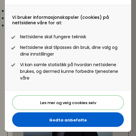
Dette får du:
Hva er det som faktisk utfordrer dagens praksis?
Vi bruker informasjonskapsler (cookies) på
Hva er de typiske feilene arbeidsgiver gjør?
nettsidene våre for at:
Hva bør du gjøre for å redusere risiko?
Oddvar Lindbekk,
advokat og partner i Lindbekk
Nettsidene skal fungere teknisk
Sandnes & co og
Christel Søreide,
advokat og
partner i Wiersholm
Nettsidene skal tilpasses din bruk, dine valg og
dine innstillinger
Vi kan samle statistikk på hvordan nettsidene
brukes, og dermed kunne forbedre tjenestene
våre
Les mer og velg cookies selv
Godta anbefalte