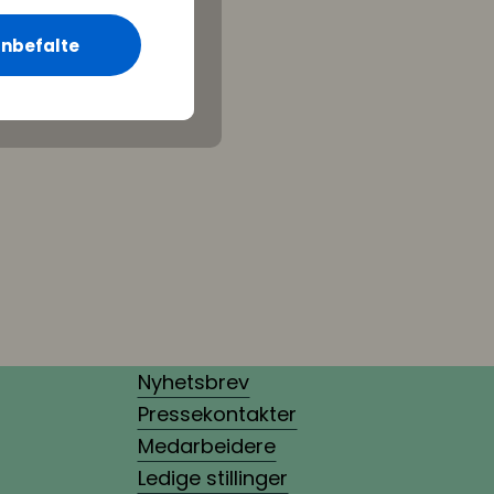
nbefalte
Nyhetsbrev
Pressekontakter
Medarbeidere
Ledige stillinger