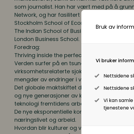
Pensjon
som journalist. Han har vært med på å grun
Network, og har fasilitert workshoper og prosj
Lønnsoppgjøret og tariff
Stockholm School of Economics, Oxford’s SA
Bruk av infor
The Indian School of Business, Duke Corpora
Digitalisering
London Business School.
Foredrag:
Digitale løsninger innen HR
Thriving inside the perfect storm
Vi bruker infor
Verden surfer på en tsunami av sosiale, tek
Digitale løsninger i virksomheten
virksomhetsrelaterte sjokkbølger. Aldri før ha
Nettsidene s
mengder av endringer i våre liv og jobber.
Det globale maktskiftet driver frem nye sosial
Nettsidene sk
og nye generasjoner av kunder og arbeidsta
Vi kan samle
teknologi fremtidens arbeidsplasser og frem
tjenestene v
De nye eksponentielle konkurrentene endrer 
næringslivet og arbeid.
Hvordan blir kulturer og vår adferd snudd p