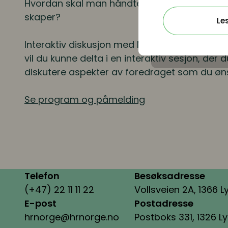
Hvordan skal man håndtere turbulensen den
skaper?
Le
Interaktiv diskusjon med
Neil Jacobsohn
. Et
vil du kunne delta i en interaktiv sesjon, der
diskutere aspekter av foredraget som du øns
Se program og påmelding
Telefon
Besøksadresse
(+47) 22 11 11 22
Vollsveien 2A, 1366 L
E-post
Postadresse
hrnorge@hrnorge.no
Postboks 331, 1326 L