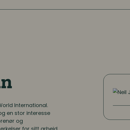
hn
orld International.
g en stor interesse
prenør og
rkelser for sitt arbeid