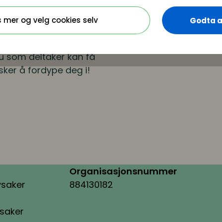
 perfekte storm
s mer og velg cookies selv
Godta a
ter plenumsforedraget
 du som deltaker kan få
ker å fordype deg i!
Organisasjonsnummer
ysaker
884130182
ysaker