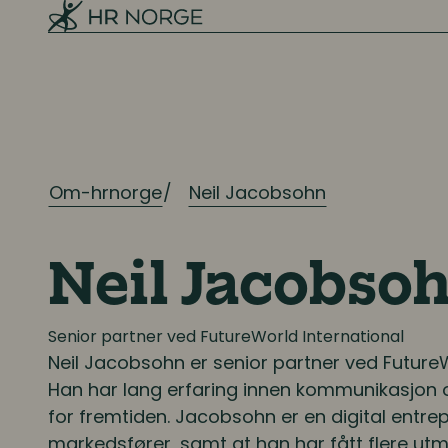
Rekruttering
Onboarding
Kompetanse
Om-hrnorge
Kompetanse- og talentledelse
Neil Jacobsohn
Kompetanseutvikling
Neil Jacobso
Lederutvikling
Senior partner ved FutureWorld International
Lønn og ytelser
Neil Jacobsohn
er senior partner ved FutureW
Han har lang erfaring innen kommunikasjon o
Lønn og ytelser
for fremtiden. Jacobsohn er en digital entre
markedsfører, samt at han har fått flere utme