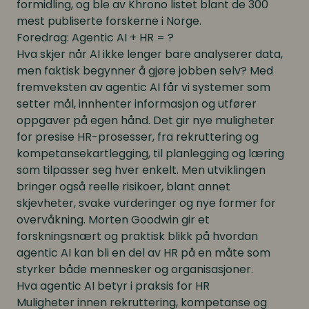
formidling, og ble av Khrono listet blant de 300
mest publiserte forskerne i Norge.
Foredrag:
Agentic AI + HR = ?
Hva skjer når AI ikke lenger bare analyserer data,
men faktisk begynner å gjøre jobben selv? Med
fremveksten av agentic AI får vi systemer som
setter mål, innhenter informasjon og utfører
oppgaver på egen hånd. Det gir nye muligheter
for presise HR-prosesser, fra rekruttering og
kompetansekartlegging, til planlegging og læring
som tilpasser seg hver enkelt. Men utviklingen
bringer også reelle risikoer, blant annet
skjevheter, svake vurderinger og nye former for
overvåkning. Morten Goodwin gir et
forskningsnært og praktisk blikk på hvordan
agentic AI kan bli en del av HR på en måte som
styrker både mennesker og organisasjoner.
Hva agentic AI betyr i praksis for HR
Muligheter innen rekruttering, kompetanse og