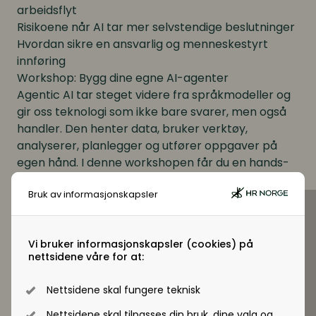
arbeidsflyt
Risikoene når AI tar mer selvstendige beslutninger
Hvordan sikre en ansvarlig og menneskestyrt
innføring
Workshop:
Bygg dine egne AI-agenter
Agentic AI tar steget videre fra språkmodeller og
gir oss teknologi som ikke bare svarer, men også
handler. Den henter data, bruker verktøy,
analyserer, planlegger og utfører oppgaver på
egen hånd. I denne workshopen får du en hands-
on introduksjon til hvordan disse agentene kan
Bruk av informasjonskapsler
bygges, konfigureres og brukes i reelle
arbeidsprosesser.
Du får lære:
Vi bruker informasjonskapsler (cookies) på
Hva agentic AI er, når det fungerer, og når det bør
nettsidene våre for at:
unngås
Hvordan du designer og bygger egne AI-agenter
Nettsidene skal fungere teknisk
for konkrete formål
Hvordan mål, roller, verktøytilgang og
Nettsidene skal tilpasses din bruk, dine valg og