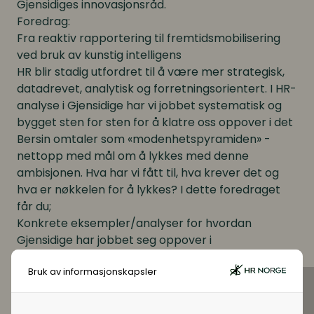
Gjensidiges innovasjonsråd.
Foredrag:
Fra reaktiv rapportering til fremtidsmobilisering
ved bruk av kunstig intelligens
HR blir stadig utfordret til å være mer strategisk,
datadrevet, analytisk og forretningsorientert. I HR-
analyse i Gjensidige har vi jobbet systematisk og
bygget sten for sten for å klatre oss oppover i det
Bersin omtaler som «modenhetspyramiden» -
nettopp med mål om å lykkes med denne
ambisjonen. Hva har vi fått til, hva krever det og
hva er nøkkelen for å lykkes? I dette foredraget
får du;
Konkrete eksempler/analyser for hvordan
Gjensidige har jobbet seg oppover i
modenhetspyramiden – fra operasjonell
Bruk av informasjonskapsler
rapportering til prediktive analyser og
scenarioarbeid
Innsikt i Gjensidiges erfaring av viktige