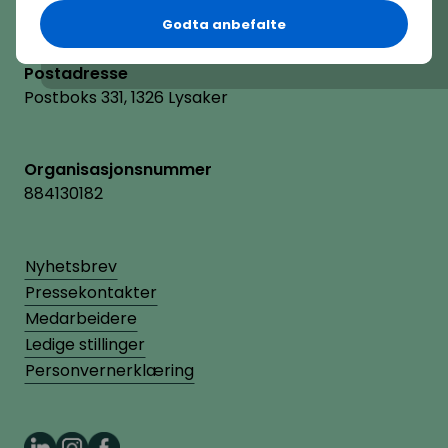
Besøksadresse
Godta anbefalte
Vollsveien 2A, 1366 Lysaker
Postadresse
Postboks 331, 1326 Lysaker
Organisasjonsnummer
884130182
Nyhetsbrev
Pressekontakter
Medarbeidere
Ledige stillinger
Personvernerklæring