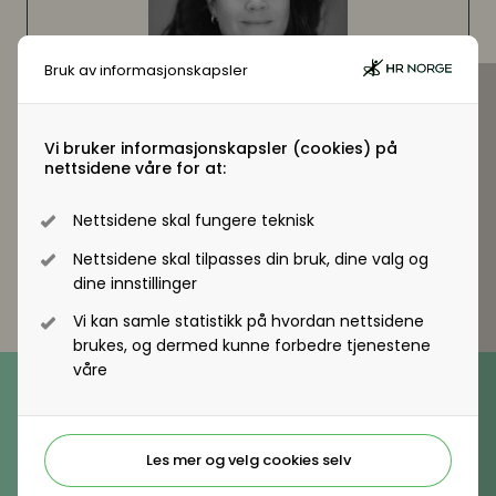
Lønnsoppgjøret og tariff
Bruk av informasjonskapsler
Digitalisering
Digitalisering
Digitale løsninger innen HR
Digitale løsninger innen HR
Vi bruker informasjonskapsler (cookies) på
nettsidene våre for at:
Telefon
Digitale løsninger i virksomheten
Tlf: 976 14 049
Digitale løsninger i virksomheten
Nettsidene skal fungere teknisk
Nettsidene skal tilpasses din bruk, dine valg og
dine innstillinger
Vi kan samle statistikk på hvordan nettsidene
brukes, og dermed kunne forbedre tjenestene
Telefon
våre
(+47) 22 11 11 22
E-post
hrnorge@hrnorge.no
Les mer og velg cookies selv