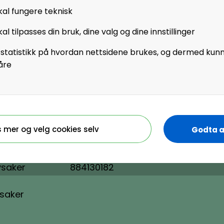
ministrerende
kal fungere teknisk
al tilpasses din bruk, dine valg og dine innstillinger
 statistikk på hvordan nettsidene brukes, og dermed kun
åre
temmelse
s mer og velg cookies selv
Godta a
Organisasjonsnummer
ysaker
884130182
ysaker