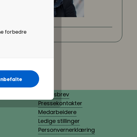
ne forbedre
nbefalte
Nyhetsbrev
Pressekontakter
Medarbeidere
Ledige stillinger
Personvernerklæring