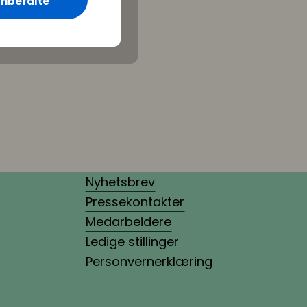
nbefalte
Nyhetsbrev
Pressekontakter
Medarbeidere
Ledige stillinger
Personvernerklæring