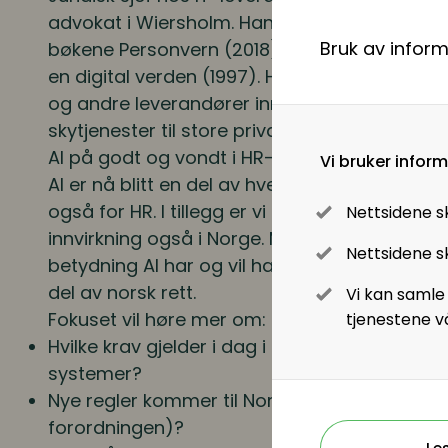
advokat i Wiersholm. Han har skrevet KI-vei
Lønn og ytelser
Bruk av infor
bøkene Personvern (2018), Infomediarett (20
en digital verden (1997). Han jobber med alt 
Pensjon
og andre leverandører innen kunstig intellig
skytjenester til store private og offentlige vi
Lønnsoppgjøret og tariff
AI på godt og vondt i HR-rollen?
Vi bruker infor
AI er nå blitt en del av hverdagen for mange a
Digitalisering
også for HR. I tillegg er vi i ferd med å få AI A
Nettsidene s
innvirkning også i Norge. Magnus og Kari vil 
Nettsidene sk
Digitale løsninger innen HR
betydning AI har og vil ha i tiden fremover nå
del av norsk rett.
Vi kan samle
Digitale løsninger i virksomheten
Fokuset vil høre mer om:
tjenestene v
Hvilke krav gjelder i dag i norsk rett for virk
systemer?
Nye regler kommer til Norge - hva er hovedreg
forordningen)?