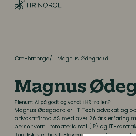
Ressursplanlegging
Employer branding
Rekruttering
Onboarding
Om-hrnorge
Magnus Ødegaard
Kompetanse
Kompetanse- og talentledelse
Magnus Ødeg
Kompetanseutvikling
Plenum: AI på godt og vondt i HR-rollen?
Magnus Ødegaard
er IT Tech advokat og pa
Lederutvikling
advokatfirma AS med over 26 års erfaring me
personvern, immaterialrett (IP) og IT-kontra
Lønn og ytelser
Juridisk sjef hos IT-leverandøren
Atea, partn