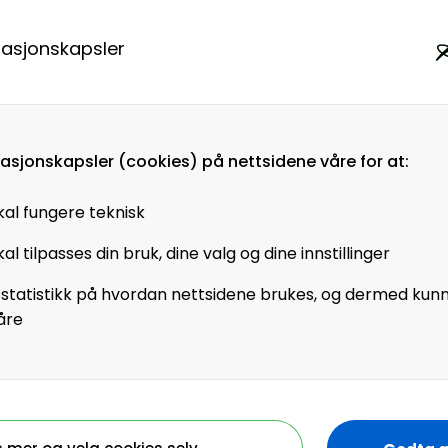
lederen (2025) og
masjonskapsler
01) og Opphavsrett i
fra oppstartsbedrifter
ens, apper og
rksomheter.
masjonskapsler (cookies) på nettsidene våre for at:
v oss i alle bransjer,
ct, som vil få klar
kal fungere teknisk
gå gjennom hvilken
al tilpasses din bruk, dine valg og dine innstillinger
r AI-Act også blir en
 statistikk på hvordan nettsidene brukes, og dermed kun
åre
somhetens bruk av KI-
lene i AI Act (KI-