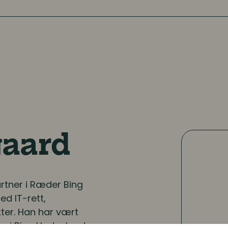
aard
rtner i Ræder Bing
d IT-rett,
kter. Han har vært
er i Bing Hodneland og