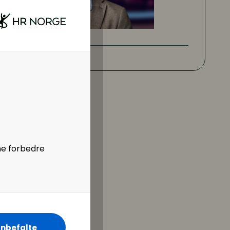
ne forbedre
nbefalte