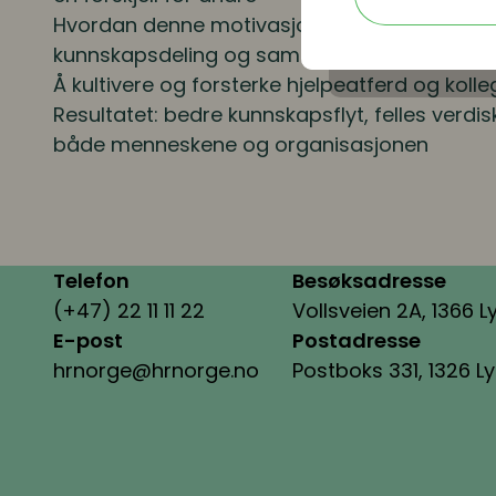
Hvordan denne motivasjonen kan bli en nøkkel
kunnskapsdeling og samskaping
Å kultivere og forsterke hjelpeatferd og kolle
Resultatet: bedre kunnskapsflyt, felles verdis
både menneskene og organisasjonen
Telefon
Besøksadresse
(+47) 22 11 11 22
Vollsveien 2A, 1366 L
E-post
Postadresse
hrnorge@hrnorge.no
Postboks 331, 1326 L