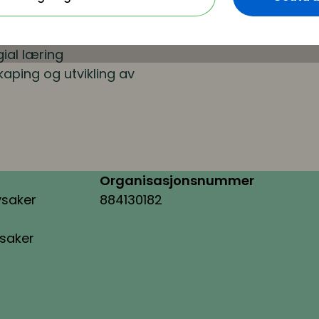
 til mer effektiv
gial læring
kaping og utvikling av
Organisasjonsnummer
ysaker
884130182
ysaker