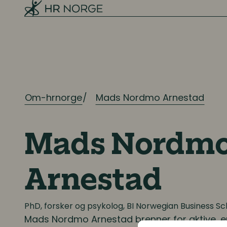
Ressursplanlegging
Employer branding
Rekruttering
Onboarding
Om-hrnorge
Mads Nordmo Arnestad
Kompetanse
Mads Nordm
Kompetanse- og talentledelse
Kompetanseutvikling
Arnestad
Lederutvikling
PhD, forsker og psykolog, BI Norwegian Business Sc
Mads Nordmo Arnestad
brenner for aktive, 