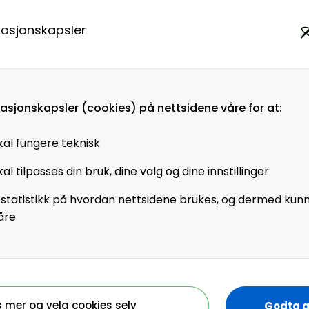
este foreleseren i
rpris både ved NHH og
masjonskapsler
 i Bergen og har i
 han som
 han er
ge Jobber.
masjonskapsler (cookies) på nettsidene våre for at:
 samarbeid og
kal fungere teknisk
ing i organisasjoner
al tilpasses din bruk, dine valg og dine innstillinger
er mellom mennesker i
ig hjelp. Den viktigste
 statistikk på hvordan nettsidene brukes, og dermed kun
r erfaringer, løser
åre
yr sosial og
s til å ønske å gjøre
s mer og velg cookies selv
Godta a