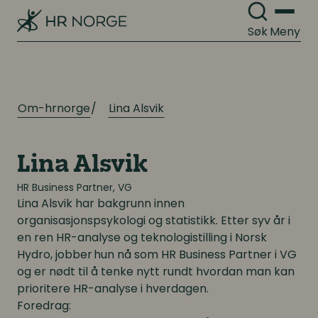
Digitalisering
Digitalisering
Søk
Meny
Digitale løsninger innen HR
Digitale løsninger innen HR
Digitale løsninger i virksomheten
Digitale løsninger i virksomheten
Om-hrnorge
Lina Alsvik
Lina Alsvik
HR Business Partner, VG
Lina Alsvik
har bakgrunn innen
organisasjonspsykologi og statistikk. Etter syv år i
en ren HR-analyse og teknologistilling i Norsk
Hydro, jobber hun nå som HR Business Partner i VG
og er nødt til å tenke nytt rundt hvordan man kan
prioritere HR-analyse i hverdagen.
Foredrag: