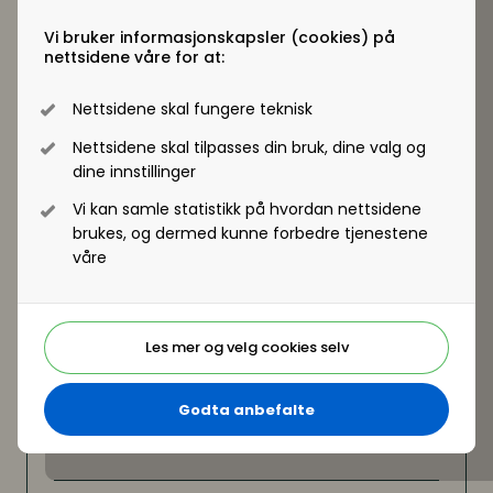
implementering
Vi bruker informasjonskapsler (cookies) på
Lill Egeland
, leder arbeidsrettsteam og
Malin
nettsidene våre for at:
Tønseth
, leder Compliance & Risk-team, begge
Partnere og advokater, Advokatfirmaet Simonsen
Nettsidene skal fungere teknisk
Vogt Wiig AS
Nettsidene skal tilpasses din bruk, dine valg og
dine innstillinger
Vi kan samle statistikk på hvordan nettsidene
brukes, og dermed kunne forbedre tjenestene
våre
Les mer og velg cookies selv
Godta anbefalte