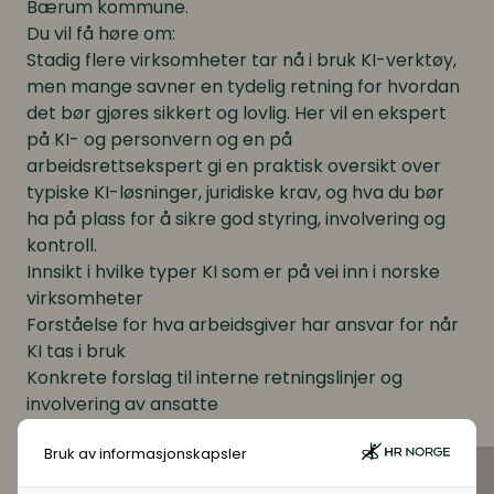
Bærum kommune.
Du vil få høre om:
Stadig flere virksomheter tar nå i bruk KI-verktøy,
men mange savner en tydelig retning for hvordan
det bør gjøres sikkert og lovlig. Her vil en ekspert
på KI- og personvern og en på
arbeidsrettsekspert gi en praktisk oversikt over
typiske KI-løsninger, juridiske krav, og hva du bør
ha på plass for å sikre god styring, involvering og
kontroll.
Innsikt i hvilke typer KI som er på vei inn i norske
virksomheter
Forståelse for hva arbeidsgiver har ansvar for når
KI tas i bruk
Konkrete forslag til interne retningslinjer og
involvering av ansatte
Råd om hvordan sikre etterlevelse av
Bruk av informasjonskapsler
personvernkrav og etisk bruk
Tips til hvordan HR kan gå fra strategi til praktisk