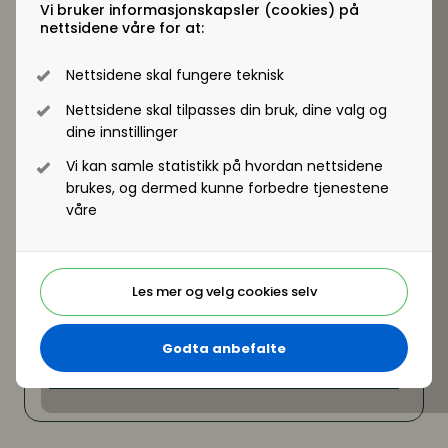
Vi bruker informasjonskapsler (cookies) på
beste blir påberopt – hvordan unngå å komme i
nettsidene våre for at:
sjakk matt som leder?
Se program og påmelding
Nettsidene skal fungere teknisk
Nettsidene skal tilpasses din bruk, dine valg og
dine innstillinger
Vi kan samle statistikk på hvordan nettsidene
brukes, og dermed kunne forbedre tjenestene
våre
Les mer og velg cookies selv
Godta anbefalte