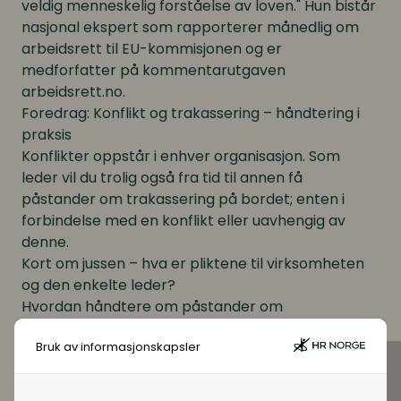
veldig menneskelig forståelse av loven." Hun bistår
nasjonal ekspert som rapporterer månedlig om
arbeidsrett til EU-kommisjonen og er
medforfatter på kommentarutgaven
arbeidsrett.no.
Foredrag: Konflikt og trakassering – håndtering i
praksis
Konflikter oppstår i enhver organisasjon. Som
leder vil du trolig også fra tid til annen få
påstander om trakassering på bordet; enten i
forbindelse med en konflikt eller uavhengig av
denne.
Kort om jussen – hva er pliktene til virksomheten
og den enkelte leder?
Hvordan håndtere om påstander om
trakassering?
Bruk av informasjonskapsler
Hva kan og bør ledelsen gjøre for å forebygge
konflikter?
Hva skjer når faglig frihet, ytringsfrihet og fagets