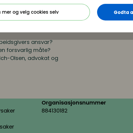
øp og håndtering i
s mer og velg cookies selv
Godta a
 og når er mindre nok?
usiness as usual» ikke
rbeidsgivers ansvar?
en forsvarlig måte?
alch-Olsen,
advokat og
Organisasjonsnummer
ysaker
884130182
ysaker