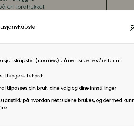
så en foretrukket
lige emner.
masjonskapsler
e om konflikter og
rslingsreglene,
 KI. Resultatet er
eligere å håndtere.
masjonskapsler (cookies) på nettsidene våre for at:
g hvordan ledere og HR
kal fungere teknisk
rsler krever
du snur hver stein,
al tilpasses din bruk, dine valg og dine innstillinger
orholdsmessige. I dette
 statistikk på hvordan nettsidene brukes, og dermed kun
ra første vurdering til
åre
ltak og hensynet til den