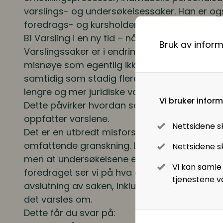
Pensjon
varslings- og undersøkelsessaker. Han er og
foredrags- og kursholder innen arbeidsretts
Lønnsoppgjøret og tariff
B1 Varsling i en ny tid – når KI skriver varselet
Bruk av infor
Varslingssaker er i endring. Det varsles ofter
Digitalisering
misnøye som egentlig ikke faller inn under va
samtidig som stadig flere varsler skrives med
Digitale løsninger innen HR
lengre og mer juridiske varsler som er vansk
Vi bruker infor
Dette påvirker hvordan saker utvikler seg, o
Digitale løsninger i virksomheten
oppfatter varslene.
Nettsidene s
Det er en utbredt misforståelse om at alle va
omfattende granskning. Loven krever ikke at 
Nettsidene sk
men at undersøkelsene er tilstrekkelige og f
Vi kan samle
foredraget ser vi på hva det betyr i praksis, f
tjenestene v
avslutning av saken, inkludert midlertidige ti
det varsles om.
Dette får du svar på: