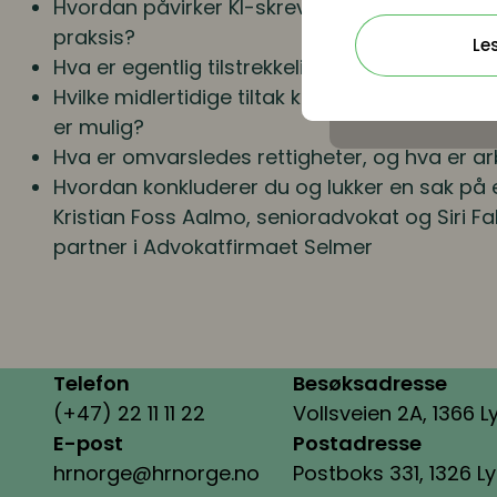
Hvordan påvirker KI-skrevne varsler saksforl
praksis?
Le
Hva er egentlig tilstrekkelige undersøkelser,
Hvilke midlertidige tiltak kan du bruke når «b
er mulig?
Hva er omvarsledes rettigheter, og hva er a
Hvordan konkluderer du og lukker en sak på 
Kristian Foss Aalmo,
senioradvokat og
Siri F
partner i Advokatfirmaet Selmer
Telefon
Besøksadresse
(+47) 22 11 11 22
Vollsveien 2A, 1366 L
E-post
Postadresse
hrnorge@hrnorge.no
Postboks 331, 1326 L