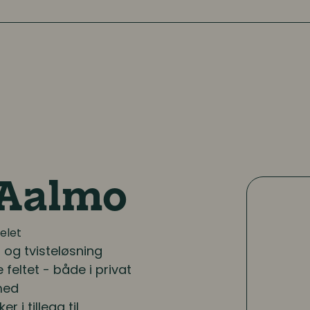
 Aalmo
selet
 og tvisteløsning
feltet - både i privat
 med
 i tillegg til