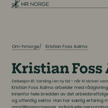
Rekruttering
Onboarding
Kompetanse
Om-hrnorge
Kompetanse- og talentledelse
Kristian Foss Aalmo
Kompetanseutvikling
Kristian Foss
Lederutvikling
Delsesjon B1: Varsling i en ny tid – når KI skriver var
Lønn og ytelser
Kristian Foss Aalmo
arbeider med rådgivning
innenfor hele bredden av det arbeidsrettslige 
Lønn og ytelser
og offentlig sektor. Han har særlig erfaring
omstillingsprosesser, individuelle personalsaker