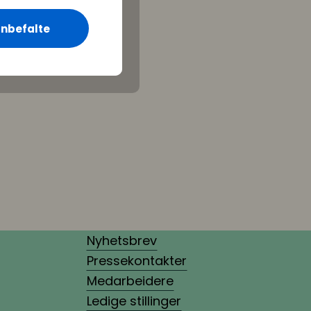
nbefalte
Nyhetsbrev
Pressekontakter
Medarbeidere
Ledige stillinger