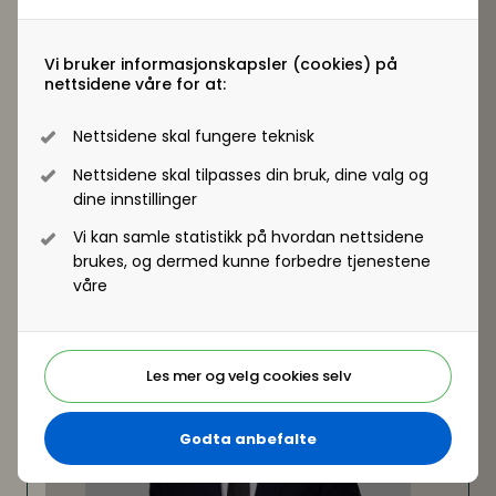
for at arbeidstaker lykkes og samtidig sikrer
arbeidsgiver handlingsrom med hensyn til en
Vi bruker informasjonskapsler (cookies) på
eventuell oppsigelse?
nettsidene våre for at:
Personaloppfølgning og ledelse ved
hjemmekontor – utfordringer og tiltak
Nettsidene skal fungere teknisk
Med
Thomas Braut Svendsen
, advokat og partner i
SBDL
Nettsidene skal tilpasses din bruk, dine valg og
dine innstillinger
Vi kan samle statistikk på hvordan nettsidene
brukes, og dermed kunne forbedre tjenestene
våre
Les mer og velg cookies selv
Godta anbefalte