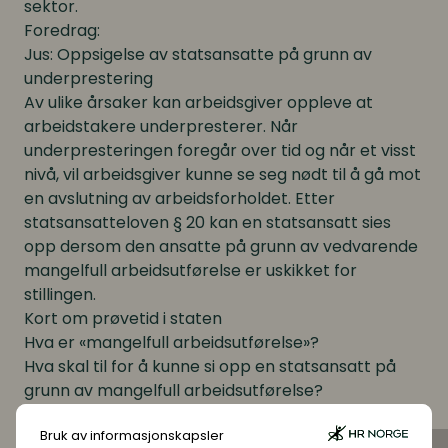
sektor.
Foredrag:
Jus: Oppsigelse av statsansatte på grunn av
underprestering
Av ulike årsaker kan arbeidsgiver oppleve at
arbeidstakere underpresterer. Når
underpresteringen foregår over tid og når et visst
nivå, vil arbeidsgiver kunne se seg nødt til å gå mot
en avslutning av arbeidsforholdet. Etter
statsansatteloven § 20 kan en statsansatt sies
opp dersom den ansatte på grunn av vedvarende
mangelfull arbeidsutførelse er uskikket for
stillingen.
Kort om prøvetid i staten
Hva er «mangelfull arbeidsutførelse»?
Hva skal til for å kunne si opp en statsansatt på
grunn av mangelfull arbeidsutførelse?
Hvordan kan oppfølgingen av arbeidstakere
Bruk av informasjonskapsler
legges opp slik at arbeidsgiver både tilrettelegger