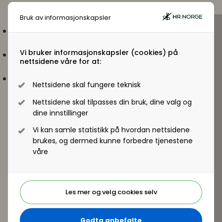
legger til rette for bedre samhandling på tvers av
Bruk av informasjonskapsler
organisasjonen.
Hva må til for at lederutvikling gir effekt på
forretningen?
Vi bruker informasjonskapsler (cookies) på
Hvordan koble lederutvikling til virksomhetens
nettsidene våre for at:
prioriteringer og toppledelsens agenda?
Hvordan måle effekt med blant annet
Nettsidene skal fungere teknisk
medarbeiderundersøkelser, refleksjonsdata og
nettverksanalyse?
Nettsidene skal tilpasses din bruk, dine valg og
dine innstillinger
Hun holder foredraget sammen med Trine-Lise
Ravndal Evensen.
Vi kan samle statistikk på hvordan nettsidene
brukes, og dermed kunne forbedre tjenestene
våre
Les mer og velg cookies selv
Godta anbefalte