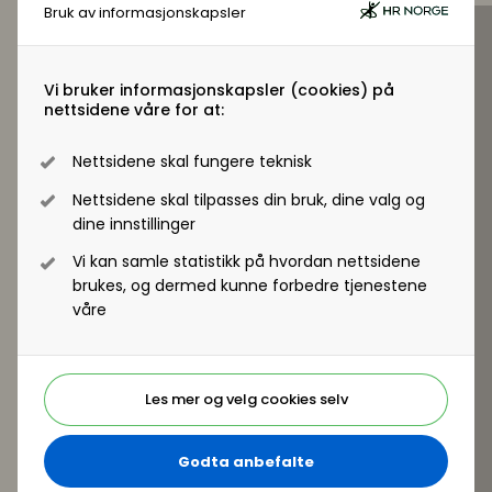
Bruk av informasjonskapsler
Hvordan må selskapet gå frem strategisk for å
jobbe med mangfold og inkludering. Hvorfor det er
lurt å satse på en mangfoldsgruppe av gangen.
Vi bruker informasjonskapsler (cookies) på
Hvorfor bør dere satse på å rekruttere og beholde
nettsidene våre for at:
flerkulturelle talenter spesifikt. Få med deg
eksempler på tiltak som er lurt å innføre
Nettsidene skal fungere teknisk
underveis.
Hvordan må selskapet tenke for å klare å
Nettsidene skal tilpasses din bruk, dine valg og
dine innstillinger
rekruttere og beholde flerkulturelle talenter
Vi kan samle statistikk på hvordan nettsidene
brukes, og dermed kunne forbedre tjenestene
våre
Les mer og velg cookies selv
Godta anbefalte