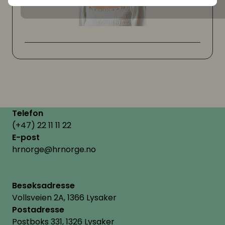
Telefon
(+47) 22 11 11 22
E-post
hrnorge@hrnorge.no
Besøksadresse
Vollsveien 2A, 1366 Lysaker
Postadresse
Postboks 331, 1326 Lysaker