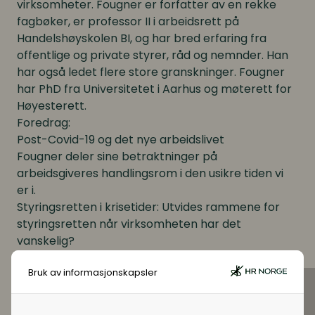
virksomheter. Fougner er forfatter av en rekke
fagbøker, er professor II i arbeidsrett på
Handelshøyskolen BI, og har bred erfaring fra
offentlige og private styrer, råd og nemnder. Han
har også ledet flere store granskninger. Fougner
har PhD fra Universitetet i Aarhus og møterett for
Høyesterett.
Foredrag:
Post-Covid-19 og det nye arbeidslivet
Fougner deler sine betraktninger på
arbeidsgiveres handlingsrom i den usikre tiden vi
er i.
Styringsretten i krisetider: Utvides rammene for
styringsretten når virksomheten har det
vanskelig?
Vil vi se økt bruk av og konflikter rundt
Bruk av informasjonskapsler
styringsretten, som følge av virksomhetenes
behov for omstilling?
Styringsretten og den nye arbeidshverdagen: