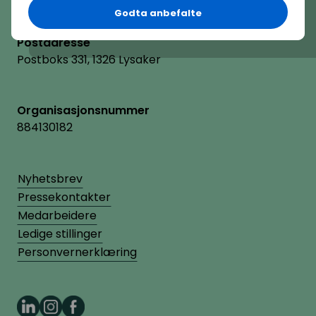
Besøksadresse
Godta anbefalte
Vollsveien 2A, 1366 Lysaker
Postadresse
Postboks 331, 1326 Lysaker
Organisasjonsnummer
884130182
Nyhetsbrev
Pressekontakter
Medarbeidere
Ledige stillinger
Personvernerklæring