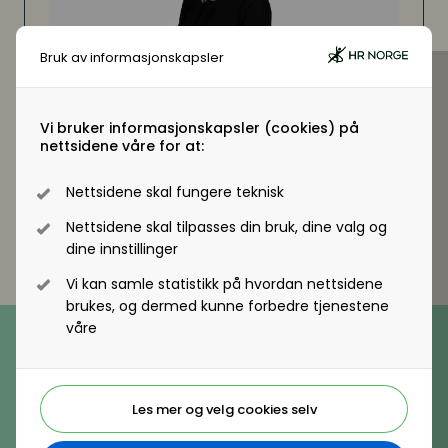
Mangfold og inkludering
Lønnsoppgjøret og tariff
Bruk av informasjonskapsler
E-post
Digitalisering
Digitalisering
hrnorge@hrnorge.no
Vi bruker informasjonskapsler (cookies) på
Telefon
Digitale løsninger innen HR
nettsidene våre for at:
Digitale løsninger innen HR
+47 22 11 11 22
Digitale løsninger i virksomheten
Digitale løsninger i virksomheten
Nettsidene skal fungere teknisk
Nettsidene skal tilpasses din bruk, dine valg og
dine innstillinger
Vi kan samle statistikk på hvordan nettsidene
brukes, og dermed kunne forbedre tjenestene
Telefon
våre
(+47) 22 11 11 22
E-post
hrnorge@hrnorge.no
Les mer og velg cookies selv