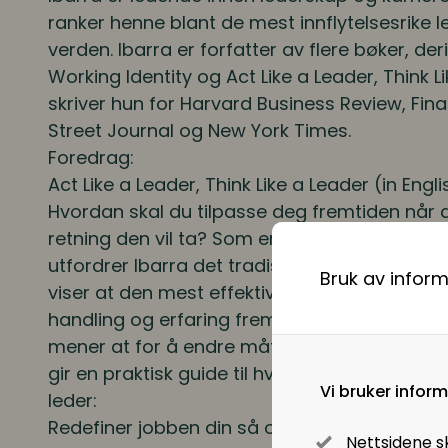
ranker henne blant de mest innflytelsesrike l
verden. Ibarra er forfatter av flere bøker, de
Working Identity
og
Act Like a Leader, Think L
skriver hun for Harvard Business Review, Fina
Street Journal og New York Times.
Foredrag:
Act Like a Leader, Think Like a Leader
(in Engli
Hvordan skal du tilpasse deg fremtiden når du
retning den vil ta? Som en av verdens fremst
utfordrer Ibarra det tradisjonelle synet på utv
Bruk av infor
viser at den mest effektive måten å endre s
handling og erfaring fremfor selvrefleksjon o
mener at for å endre måten du tenker på, må
gir en praktisk guide til hvordan du kan end
Vi bruker infor
leder:
Redefiner jobben din så oppgavene blir min
Nettsidene s