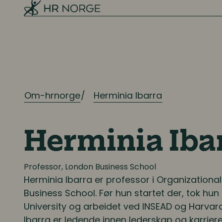
Lønn og ytelser
Pensjon
Lønnsoppgjøret og tariff
Om-hrnorge
Herminia Ibarra
Digitalisering
Digitale løsninger innen HR
Herminia Iba
Digitale løsninger i virksomheten
Professor, London Business School
Herminia Ibarra
er professor i Organizationa
Business School. Før hun startet der, tok hun
University og arbeidet ved INSEAD og Harvar
Ibarra er ledende innen lederskap og karriere