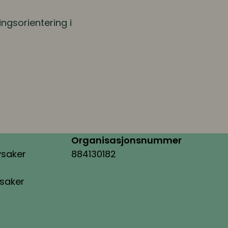
ngsorientering i
Organisasjonsnummer
ysaker
884130182
ysaker