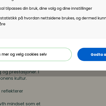
tter deg til et bredere
al tilpasses din bruk, dine valg og dine innstillinger
 statistikk på hvordan nettsidene brukes, og dermed kun
r forbi din gamle (og
åre
 arbeidsmåte
n formes og utvides
s mer og velg cookies selv
Godta a
otsetning til å tro at
 mindset har vist seg å
og prestasjoner. I
onens kultur.
 reflekterer
rowth mindset som et