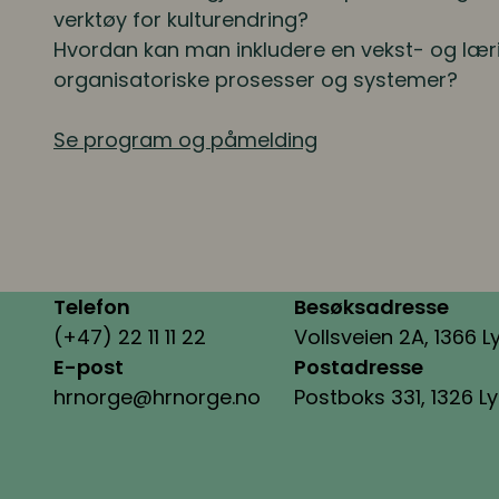
verktøy for kulturendring?
Hvordan kan man inkludere en vekst- og læri
organisatoriske prosesser og systemer?
Se program og påmelding
Telefon
Besøksadresse
(+47) 22 11 11 22
Vollsveien 2A, 1366 L
E-post
Postadresse
hrnorge@hrnorge.no
Postboks 331, 1326 L