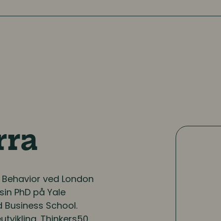
rra
l Behavior ved London
 sin PhD på Yale
d Business School.
utvikling. Thinkers50