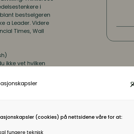
edelsestenkere i
riblant bestselgeren
ike a Leader
. Videre
ncial Times, Wall
sh)
 ikke vet hvilken
e eksperter på ledelse
ikling av ledelse. Hun
masjonskapsler
eg på, er gjennom
g analyse. Ibarra
 du handle først. Hun
re deg samtidig som du
masjonskapsler (cookies) på nettsidene våre for at:
dre operative og mer
kal fungere teknisk