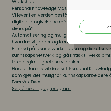
Workshop:
Personal Knowledge Mastery
Vi lever i en verden bestående av nettverk. 
digitale omgivelsene måten menneskelig kun
Le
deles på?
Automatisering og muligheten for alltid å væ
hvordan vi jobber og lærer.
Bli med på denne workshopen og diskuter vikt
kunnskapsnettverk, og gå kritisk til verks om
teknologimulighetene vi bruker.
Harold Jarche vil dele sitt Personal Knowle
som gjør det mulig for kunnskapsarbeidere å 
Forstå > Dele.
Se påmelding og program