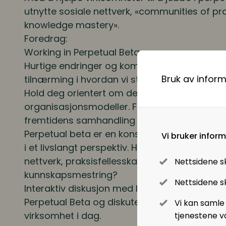
utnytte sosiale nettverk, «communities of pr
Digitale løsninger innen HR
knowledge mastery».
Foredrag:
Digitale løsninger i virksomheten
Working in Perpetual Beta
Hurtige endringer og kompleksitet gir skifte
Bruk av infor
tilnærming i hvordan vi strukturerer og leder
Hold deg orientert om det siste innen nettv
organisasjonsmodeller. Forbered organisasjo
fremtidens samhandling og arbeidsmønstre
Perpetual beta
er en konstant søken etter 
Vi bruker infor
i et livslangt perspektiv. Hvordan kan du legge 
nettverk, praksisfellesskap og skape kultur f
Nettsidene s
kunnskapsmestring?
Nettsidene sk
Interaktiv diskusjon med
Harold Jarche.
Gå i 
Perpetual Beta
og diskuter hvordan håndtere 
Vi kan samle
virksomhet i dag.
tjenestene v