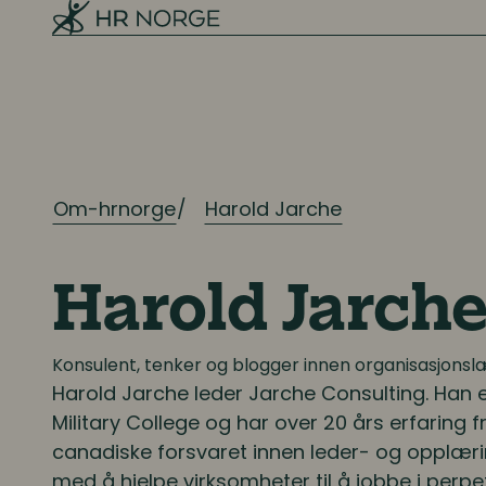
Kompetanse
Kompetanse- og talentledelse
Kompetanseutvikling
Lederutvikling
Om-hrnorge
Harold Jarche
Lønn og ytelser
Harold Jarch
Lønn og ytelser
Pensjon
Konsulent, tenker og blogger innen organisasjonsl
Harold Jarche leder Jarche Consulting. Han 
Lønnsoppgjøret og tariff
Military College og har over 20 års erfaring f
canadiske forsvaret innen leder- og opplæri
Digitalisering
med å hjelpe virksomheter til å jobbe i perp