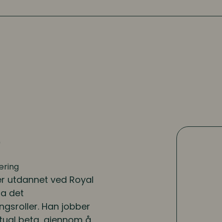
e
æring
er utdannet ved Royal
ra det
ngsroller. Han jobber
etual beta, gjennom å