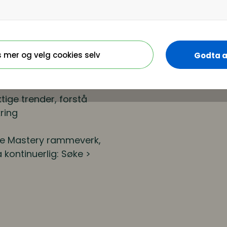
Hvordan påvirker de
nskap utvikles og
s mer og velg cookies selv
Godta a
re online endrer
ige trender, forstå
kring
dge Mastery rammeverk,
kontinuerlig: Søke >