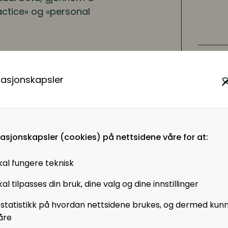
actice» og «personal
r som krever en annen
masjonskapsler
 organisasjoner.
erksopplæring og nye
nen på vei inn i
.
oppdatert komptetanse
masjonskapsler (cookies) på nettsidene våre for at:
til rette for læring i
or personlig
kal fungere teknisk
al tilpasses din bruk, dine valg og dine innstillinger
dybden på tematikken
dette til i egen
 statistikk på hvordan nettsidene brukes, og dermed kun
åre