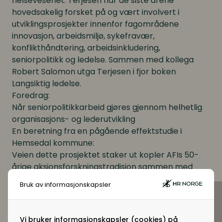
helsevesenet. Terjesen har de siste årene
hovedsakelig forsket på og vært involvert i
utviklingsprosjekter innenfor fagområdene
innovasjon, arbeidsmiljø, sykefravær,
konflikthåndtering, arbeidsinkludering,
seniorpolitikk og ledelse. Sammen med kollega
Robert Salomon utga Terjesen i fjor boken
Langsiktig ledelse.
Foredrag:
Når seniorpolitikkarbeid gjøres gjennom helhetlig
organisasjons- og lederutvikli
ng
En beretning fra en pågående effektstudie i
Hemsedal kommune:
Veien dette prosjektet staker ut kopler AFIs 50-
årige aksjonsforskningstradisjon sammen med
evidensbasert psykologi og lederteori, og det tar
Bruk av informasjonskapsler
alle aktørene i arbeidslivet på alvor ved at man
tenker helhetlig om arbeidsplassen. Prosjektet har
som grunnpremiss at det gode arbeidsmiljøet for
Vi bruker informasjonskapsler (cookies) på