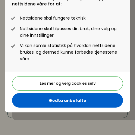
seniorene vil skape et godt arbeidsmiljø for alle.
nettsidene våre for at:
Se program og påmelding
Nettsidene skal fungere teknisk
Nettsidene skal tilpasses din bruk, dine valg og
dine innstillinger
Vi kan samle statistikk på hvordan nettsidene
brukes, og dermed kunne forbedre tjenestene
våre
Les mer og velg cookies selv
Godta anbefalte