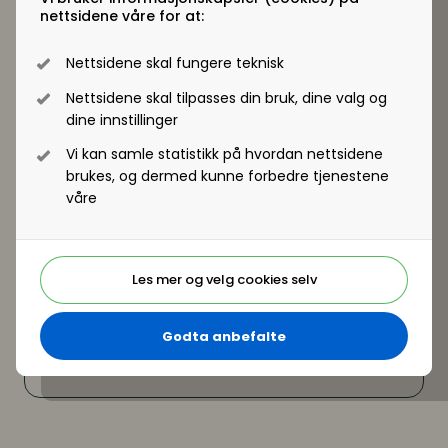
Hanne Revholt,
leder for rekruttering i
nettsidene våre for at:
Skatteetaten
Nettsidene skal fungere teknisk
Nettsidene skal tilpasses din bruk, dine valg og
dine innstillinger
Vi kan samle statistikk på hvordan nettsidene
brukes, og dermed kunne forbedre tjenestene
våre
Les mer og velg cookies selv
Godta anbefalte