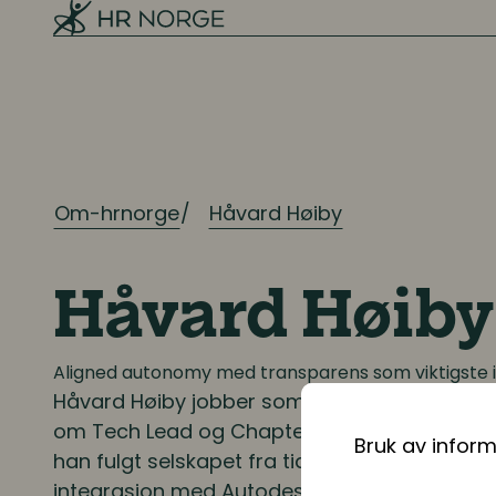
Mangfold og inkludering
Ressursplanlegging og
rekruttering
Om-hrnorge
Håvard Høiby
Ressursplanlegging
Employer branding
Håvard Høiby
Rekruttering
Onboarding
Aligned autonomy med transparens som viktigste 
Håvard Høiby
jobber som utvikler hos Space
om Tech Lead og Chapter Lead/Engineering
Bruk av infor
Kompetanse
han fulgt selskapet fra tidlig scaleup, gjen
integrasjon med Autodesk. Han er interessert