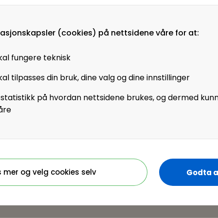
 sjiktet hvor team
masjonskapsler (cookies) på nettsidene våre for at:
edshet, engasjement,
kal fungere teknisk
nge snakker om og
ette innlegget får du
al tilpasses din bruk, dine valg og dine innstillinger
et med å oppnå
 statistikk på hvordan nettsidene brukes, og dermed kun
ss å videreutvikle og
åre
r det ikke?
i
 oppnå autonomi - på
rens er nøkkel
s mer og velg cookies selv
Godta a
stina Seime
ld deg på her