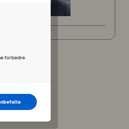
ne forbedre
nbefalte