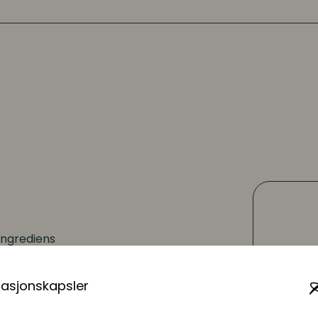
ingrediens
maker og har rollen
 Manager. Håvard har
masjonskapsler
nom oppkjøp og
 i