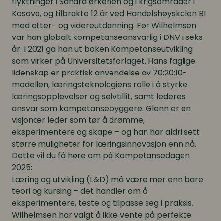
flyktninger i Sahara ørkenen og i krigsområder i
Kosovo, og tilbrakte 12 år ved Handelshøyskolen BI
med etter- og videreutdanning. Før Wilhelmsen
var han globalt kompetanseansvarlig i DNV i seks
år. I 2021 ga han ut boken
Kompetanseutvikling
som virker
på Universitetsforlaget. Hans faglige
lidenskap er praktisk anvendelse av 70:20:10-
modellen, læringsteknologiens rolle i å styrke
læringsopplevelser og selvtillit, samt lederes
ansvar som kompetansebyggere. Glenn er en
visjonær leder som tør å drømme,
eksperimentere og skape – og han har aldri sett
større muligheter for læringsinnovasjon enn nå.
Dette vil du få høre om på Kompetansedagen
2025:
Læring og utvikling (L&D) må være mer enn bare
teori og kursing – det handler om å
eksperimentere, teste og tilpasse seg i praksis.
Wilhelmsen har valgt å ikke vente på perfekte