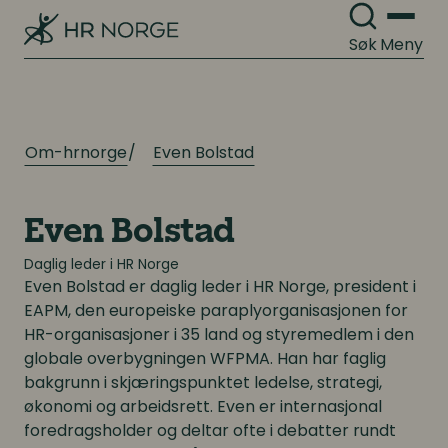
Lederutvikling
Søk
Meny
Arbeidsgiverforhold
Arbeidsrett
Lønn og ytelser
Personalpolitikk
Lønn og ytelser
Om-hrnorge
Even Bolstad
Arbeidsmiljø og sykefravær
Pensjon
Mangfold og inkludering
Even Bolstad
Lønnsoppgjøret og tariff
Daglig leder i HR Norge
Even Bolstad
er daglig leder i HR Norge, president i
EAPM, den europeiske paraplyorganisasjonen for
Digitalisering
Digitalisering
HR-organisasjoner i 35 land og styremedlem i den
globale overbygningen WFPMA. Han har faglig
Digitale løsninger innen HR
Digitale løsninger innen HR
bakgrunn i skjæringspunktet ledelse, strategi,
økonomi og arbeidsrett. Even er internasjonal
Digitale løsninger i virksomheten
Digitale løsninger i virksomheten
foredragsholder og deltar ofte i debatter rundt