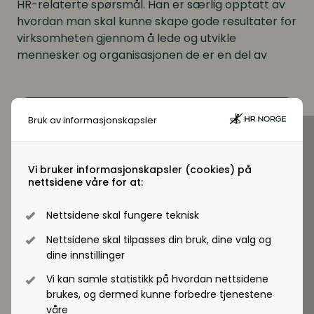
HR-relaterte spørsmål. Han er særlig opptatt av
hvordan man skal kunne skape gode resultater for
virksomheten gjennom å lede og utvikle
mennesker og organisasjonen de er en del av
Bruk av informasjonskapsler
Vi bruker informasjonskapsler (cookies) på
nettsidene våre for at:
Nettsidene skal fungere teknisk
Nettsidene skal tilpasses din bruk, dine valg og
dine innstillinger
Vi kan samle statistikk på hvordan nettsidene
brukes, og dermed kunne forbedre tjenestene
våre