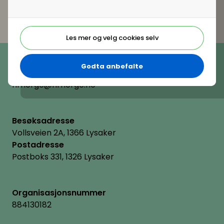
Les mer og velg cookies selv
Telefon
(+47) 22 11 11 22
Godta anbefalte
E-post
hrnorge@hrnorge.no
Besøksadresse
Vollsveien 2A, 1366 Lysaker
Postadresse
Postboks 331, 1326 Lysaker
Organisasjonsnummer
884130182