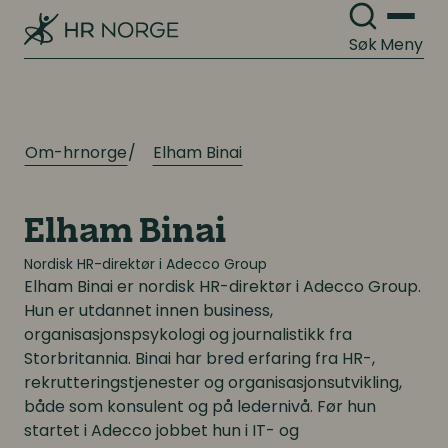
Lederutvikling
Søk
Meny
Arbeidsgiverforhold
Arbeidsrett
Lønn og ytelser
Personalpolitikk
Lønn og ytelser
Om-hrnorge
Elham Binai
Arbeidsmiljø og sykefravær
Pensjon
Mangfold og inkludering
Elham Binai
Lønnsoppgjøret og tariff
Nordisk HR-direktør i Adecco Group
Elham Binai
er nordisk HR-direktør i Adecco Group.
Hun er utdannet innen business,
Digitalisering
Digitalisering
organisasjonspsykologi og journalistikk fra
Storbritannia. Binai har bred erfaring fra HR-,
Digitale løsninger innen HR
Digitale løsninger innen HR
rekrutteringstjenester og organisasjonsutvikling,
både som konsulent og på ledernivå. Før hun
Digitale løsninger i virksomheten
Digitale løsninger i virksomheten
startet i Adecco jobbet hun i IT- og