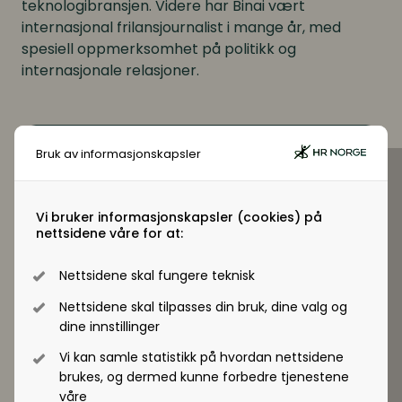
teknologibransjen. Videre har Binai vært
internasjonal frilansjournalist i mange år, med
spesiell oppmerksomhet på politikk og
internasjonale relasjoner.
Bruk av informasjonskapsler
Vi bruker informasjonskapsler (cookies) på
nettsidene våre for at:
Nettsidene skal fungere teknisk
Nettsidene skal tilpasses din bruk, dine valg og
dine innstillinger
Vi kan samle statistikk på hvordan nettsidene
brukes, og dermed kunne forbedre tjenestene
våre