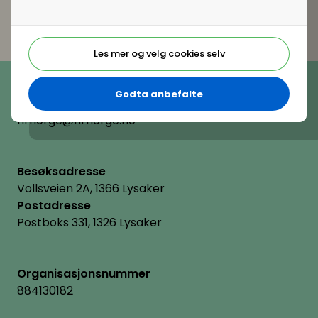
Les mer og velg cookies selv
Telefon
(+47) 22 11 11 22
Godta anbefalte
E-post
hrnorge@hrnorge.no
Besøksadresse
Vollsveien 2A, 1366 Lysaker
Postadresse
Postboks 331, 1326 Lysaker
Organisasjonsnummer
884130182