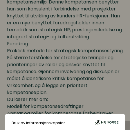
kompetansemiljø. Denne kompetansen benytter
han som konsulent i forbindelse med prosjekter
knyttet til utvikling av kunders HR-funksjoner. Han
er en mye benyttet foredragsholder innen
tematikk som strategisk HR, prestasjonsledelse og
integrert strategi- og kulturutvikling.
Foredrag:
Praktisk metode for strategisk kompetansestyring
Få større forståelse for strategiske føringer og
prioriteringer av roller og ansvar knyttet til
kompetanse. Gjennom involvering og diskusjon er
målet å identifisere kritisk kompetanse for
virksomhet, og å legge en prioritert
kompetanseplan.
Du lærer mer om:
Modell for kompetansedrøftinger
Ansvar og roller for kompetanse (arbeidsgiver,
ledere og ansatte)
Bruk av informasjonskapsler
Prosess for å kombinere strategiimplementering