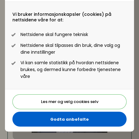
og kompetanseprosess
Kartlegging av kritisk viktige kompetanseområder
Vi bruker informasjonskapsler (cookies) på
Analyse av kompetansegap
nettsidene våre for at:
Karlegging og analyse av kompetansetiltak (samt
opplæring i tenkning og praksis rundt 70/20/10)
Nettsidene skal fungere teknisk
Kompetanseplan for enhet og for den enkelte.
Nettsidene skal tilpasses din bruk, dine valg og
dine innstillinger
Vi kan samle statistikk på hvordan nettsidene
brukes, og dermed kunne forbedre tjenestene
våre
Les mer og velg cookies selv
Godta anbefalte