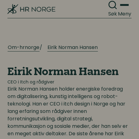
Digitale løsninger innen HR
Digitale løsninger innen HR
Søk
Meny
Digitale løsninger i virksomheten
Digitale løsninger i virksomheten
Om-hrnorge
Eirik Norman Hansen
Eirik Norman Hansen
CEO i Itch og rådgiver
Eirik Norman Hansen
holder energiske foredrag
om digitalisering, kunstig intelligens og robot-
teknologi. Han er CEO i itch design i Norge og har
lang erfaring som rådgiver innen
forretningsutvikling, digital strategi,
kommunikasjon og sosiale medier, der han selv er
en meget aktiv deltaker. De siste årene har Eirik