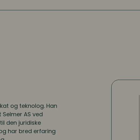
okat og teknolog. Han
et Selmer AS ved
til den juridiske
og har bred erfaring
og