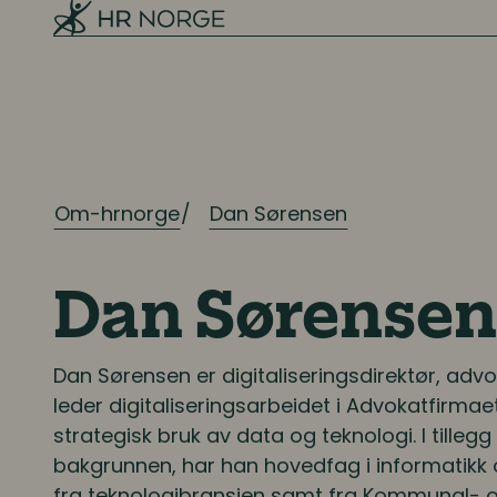
Rekruttering
Onboarding
Kompetanse
Om-hrnorge
Dan Sørensen
Kompetanse- og talentledelse
Kompetanseutvikling
Dan Sørensen
Lederutvikling
Dan Sørensen
er digitaliseringsdirektør, adv
leder digitaliseringsarbeidet i Advokatfirma
Lønn og ytelser
strategisk bruk av data og teknologi. I tillegg 
bakgrunnen, har han hovedfag i informatikk 
Lønn og ytelser
fra teknologibransjen samt fra Kommunal- 