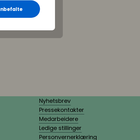
nbefalte
Nyhetsbrev
Pressekontakter
Medarbeidere
Ledige stillinger
Personvernerklæring