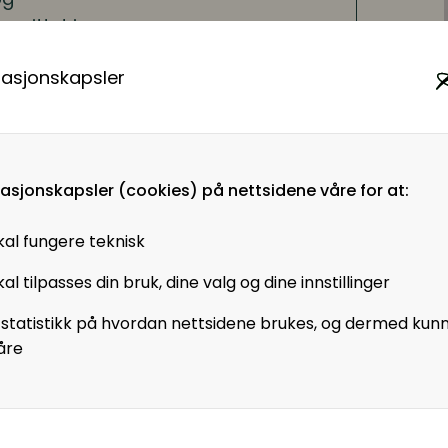
snittet jus og
lemstillingene som
masjonskapsler
ologi.
dshverdag?
on drevet av kunstig
masjonskapsler (cookies) på nettsidene våre for at:
ansatte. Få
en plan eller
kal fungere teknisk
s. I dette foredraget
al tilpasses din bruk, dine valg og dine innstillinger
det, hvordan kan det
 statistikk på hvordan nettsidene brukes, og dermed kun
åre
 for oppgaveløsing på
e skal bruke KI?