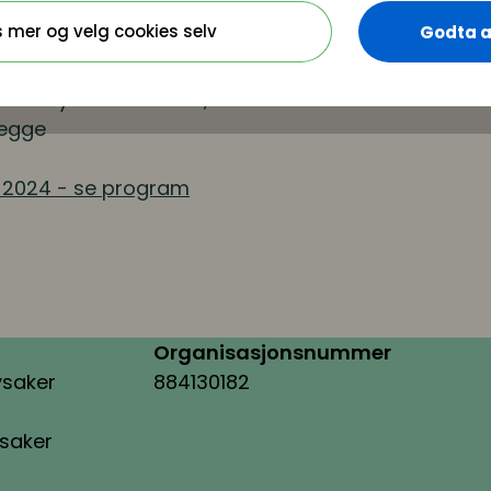
aer oppstår ved bruk av
s mer og velg cookies selv
Godta a
d Huseby Gammelsrud
,
begge
r 2024 - se program
Organisasjonsnummer
ysaker
884130182
ysaker