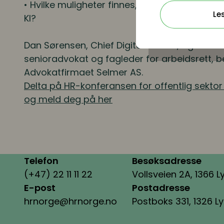
• Hvilke muligheter finnes, og hvilke dilemm
Le
KI?
Dan Sørensen
, Chief Digital Officer, og
Eldri
senioradvokat og fagleder for arbeidsrett, 
Advokatfirmaet Selmer AS.
Delta på HR-konferansen for offentlig sekto
og meld deg på her
Telefon
Besøksadresse
(+47) 22 11 11 22
Vollsveien 2A, 1366 L
E-post
Postadresse
hrnorge@hrnorge.no
Postboks 331, 1326 L