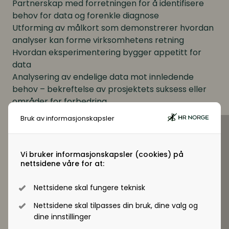
Partnerskap med forretningen for å identifisere
behov for data og forenkle diagnose
Utforming av målkort som demonstrerer hvordan
analyser kan forme virksomhetens retning
Hvordan eksperimentering bygger appetitt for
data
Analysering av endelige data mot innledende
behov – bekreftelse av prosjektets suksess eller
områder for forbedring
Bruk av informasjonskapsler
Vi bruker informasjonskapsler (cookies) på
nettsidene våre for at:
Nettsidene skal fungere teknisk
Nettsidene skal tilpasses din bruk, dine valg og
dine innstillinger