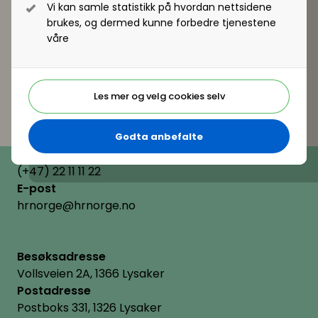
Vi kan samle statistikk på hvordan nettsidene
brukes, og dermed kunne forbedre tjenestene
våre
Les mer og velg cookies selv
Godta anbefalte
Telefon
(+47) 22 11 11 22
E-post
hrnorge@hrnorge.no
Besøksadresse
Vollsveien 2A, 1366 Lysaker
Postadresse
Postboks 331, 1326 Lysaker