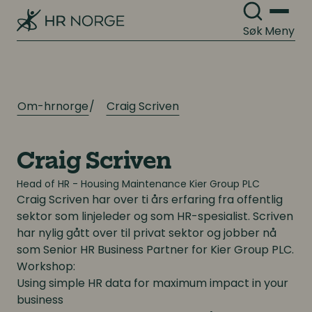
Personalpolitikk
Lønn og ytelser
Søk
Meny
Arbeidsmiljø og sykefravær
Pensjon
Mangfold og inkludering
Lønnsoppgjøret og tariff
Om-hrnorge
Craig Scriven
Digitalisering
Digitalisering
Craig Scriven
Digitale løsninger innen HR
Digitale løsninger innen HR
Head of HR - Housing Maintenance Kier Group PLC
Craig Scriven
har over ti års erfaring fra offentlig
Digitale løsninger i virksomheten
Digitale løsninger i virksomheten
sektor som linjeleder og som HR-spesialist. Scriven
har nylig gått over til privat sektor og jobber nå
som Senior HR Business Partner for Kier Group PLC.
Workshop:
Using simple HR data for maximum impact in your
business