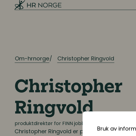
Mangfold og inkludering
Ressursplanlegging og
rekruttering
Ressursplanlegging
Om-hrnorge
Christopher Ringvold
Employer branding
Rekruttering
Christopher
Onboarding
Ringvold
Kompetanse
produktdirektør for FINN jobb
Kompetanse- og talentledelse
Bruk av infor
Christopher Ringvold
er produktdirektør for 