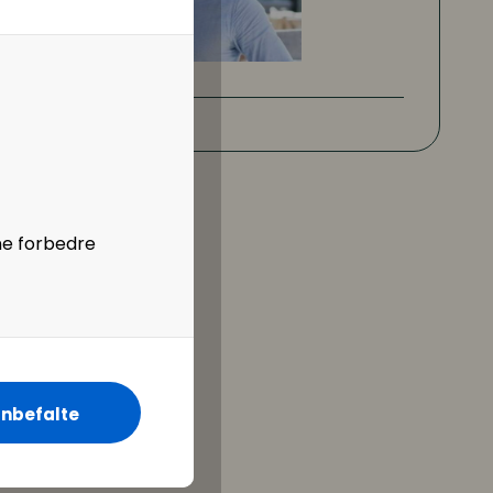
ne forbedre
nbefalte