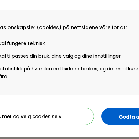
lasser og har gjennom
 det Norske
 tidligere erfaring fra
masjonskapsler (cookies) på nettsidene våre for at:
m fra NHH.
kal fungere teknisk
 arbeidsmarkedet. Hittil
al tilpasses din bruk, dine valg og dine innstillinger
llinger på FINN jobb og
 statistikk på hvordan nettsidene brukes, og dermed kun
sjon har vi en unik
åre
g. Vi deler rykende
arkedet.
kraft utvikler seg
bransjer og geografier
s mer og velg cookies selv
Godta a
ne rekrutteringsbehov