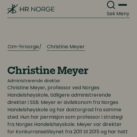
Søk
Meny
Digitalisering
Digitalisering
Digitale løsninger innen HR
Digitale løsninger innen HR
Digitale løsninger i virksomheten
Digitale løsninger i virksomheten
Om-hrnorge
Christine Meyer
Christine Meyer
Administrerende direktør
Christine Meyer
, professor ved Norges
Handelshøyskole, tidligere administrerende
direktør i SSB. Meyer er siviløkonom fra Norges
Handelshøyskole og har doktorgrad fra samme
sted. Hun har permisjon som professor i strategi
fra Norges Handelshøyskole. Meyer var direktør
for Konkurransetilsynet fra 2011 til 2015 og har hatt