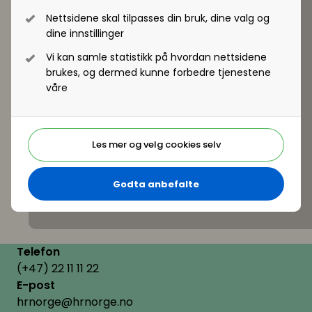
Nettsidene skal tilpasses din bruk, dine valg og
dine innstillinger
Vi kan samle statistikk på hvordan nettsidene
brukes, og dermed kunne forbedre tjenestene
våre
Les mer og velg cookies selv
Godta anbefalte
Telefon
(+47) 22 11 11 22
E-post
hrnorge@hrnorge.no