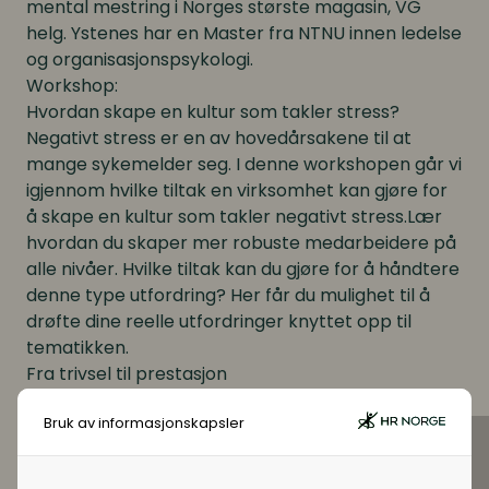
mental mestring i Norges største magasin, VG
helg. Ystenes har en Master fra NTNU innen ledelse
og organisasjonspsykologi.
Workshop:
Hvordan skape en kultur som takler stress?
Negativt stress er en av hovedårsakene til at
mange sykemelder seg. I denne workshopen går vi
igjennom hvilke tiltak en virksomhet kan gjøre for
å skape en kultur som takler negativt stress.Lær
hvordan du skaper mer robuste medarbeidere på
alle nivåer. Hvilke tiltak kan du gjøre for å håndtere
denne type utfordring? Her får du mulighet til å
drøfte dine reelle utfordringer knyttet opp til
tematikken.
Fra trivsel til prestasjon
Hvordan samarbeide med ulike motivasjons- og
Bruk av informasjonskapsler
adferdsmønstre i team?
Hva kjennetegner de beste lederne og teamene?
Samspill og samstemthet – hvem har ansvar for