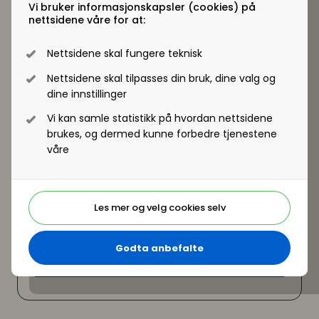
Vi bruker informasjonskapsler (cookies) på
hva, gruppa eller lederen?
nettsidene våre for at:
Hva er god kommunikasjon og
samspill
?
Tillit
og relasjonsaspektet i grupper
Nettsidene skal fungere teknisk
Nettsidene skal tilpasses din bruk, dine valg og
dine innstillinger
Vi kan samle statistikk på hvordan nettsidene
brukes, og dermed kunne forbedre tjenestene
våre
Les mer og velg cookies selv
Godta anbefalte