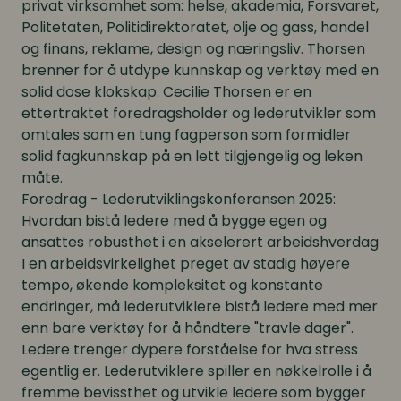
privat virksomhet som: helse, akademia, Forsvaret,
Politetaten, Politidirektoratet, olje og gass, handel
og finans, reklame, design og næringsliv. Thorsen
brenner for å utdype kunnskap og verktøy med en
solid dose klokskap. Cecilie Thorsen er en
ettertraktet foredragsholder og lederutvikler som
omtales som en tung fagperson som formidler
solid fagkunnskap på en lett tilgjengelig og leken
måte.
Foredrag - Lederutviklingskonferansen 2025:
Hvordan bistå ledere med å bygge egen og
ansattes robusthet i en akselerert
arbeidshverdag
I en arbeidsvirkelighet preget av stadig høyere
tempo, økende kompleksitet og konstante
endringer, må lederutviklere bistå ledere med mer
enn bare verktøy for å håndtere "travle dager".
Ledere trenger dypere forståelse for hva stress
egentlig er. Lederutviklere spiller en nøkkelrolle i å
fremme bevissthet og utvikle ledere som bygger