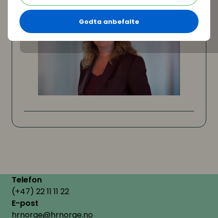
Godta anbefalte
Telefon
(+47) 22 11 11 22
E-post
hrnorge@hrnorge.no