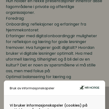
Hun holder en rekke presentasjoner innenfor disse
fagområdene i private og offentlige
organisasjoner.
Foredrag:
Onboarding: refleksjoner og erfaringer fra
hjemmekontoret
Erfaringer med digital onboarding gir muligheter
for refleksjon og læring for gode løsninger
fremover. Hva fungerer godt digitalt? Hvordan
bruker vi digitale løsninger optimalt. Hva med
uformell læring, tilhørighet og å bli del av en
kultur? Det er noen av spørsmålene vi må stille
oss, men med fokus på:
Optimal balansering for læring og
kunnskapsdeling
Refleksjoner og erfaringslæring for hybride
Bruk av informasjonskapsler
løsninger
Onboarding for sosial identitet, tilhørighet og
Vi bruker informasjonskapsler (cookies) på
kultur