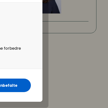
ne forbedre
nbefalte