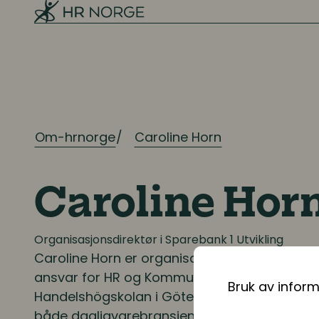
Mangfold og inkludering
Ressursplanlegging og
rekruttering
Om-hrnorge
Caroline Horn
Ressursplanlegging
Employer branding
Caroline Hor
Rekruttering
Onboarding
Organisasjonsdirektør i Sparebank 1 Utvikling
Caroline Horn
er organisasjonsdirektør i Spar
ansvar for HR og Kommunikasjon. Hun er utd
Bruk av infor
Kompetanse
Handelshögskolan i Göteborg, og har over 15
både dagligvarebransjen og finansbransjen. 