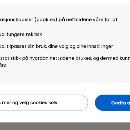
g kultur.
masjonskapsler (cookies) på nettsidene våre for at:
kal fungere teknisk
dag hver uke for store
n har bidratt til en
al tilpasses din bruk, dine valg og dine innstillinger
de løsninger, høy
 statistikk på hvordan nettsidene brukes, og dermed kun
åre
og «lett»
uten å miste
s mer og velg cookies selv
Godta a
stein Emmerhoff