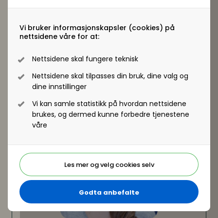
involvering av medarbeidere kan organiseres
Erfaringer fra involvering av over 2000
Vi bruker informasjonskapsler (cookies) på
medarbeidere – hvordan aktivere medarbeidere i
nettsidene våre for at:
beslutningsprosesser?
Hva fungerte godt, og hva ville vi gjort annerledes?
Nettsidene skal fungere teknisk
Birgitte Løhren,
direktør for Organisasjonsutvikling
og kompetanse i Statnett
Nettsidene skal tilpasses din bruk, dine valg og
dine innstillinger
Vi kan samle statistikk på hvordan nettsidene
brukes, og dermed kunne forbedre tjenestene
våre
Les mer og velg cookies selv
Godta anbefalte