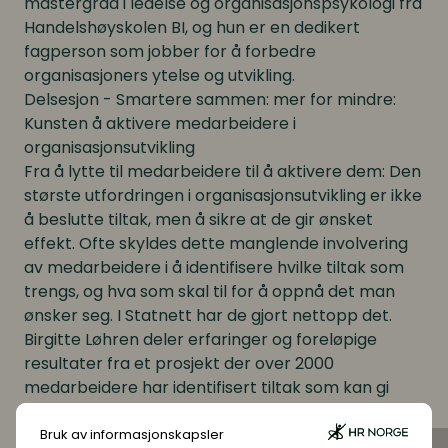
mastergrad i ledelse og organisasjonspsykologi fra
Handelshøyskolen BI, og hun er en dedikert
fagperson som jobber for å forbedre
organisasjoners ytelse og utvikling.
Delsesjon - Smartere sammen: mer for mindre:
Kunsten å aktivere medarbeidere i
organisasjonsutvikling
Fra å lytte til medarbeidere til å aktivere dem: Den
største utfordringen i organisasjonsutvikling er ikke
å beslutte tiltak, men å sikre at de gir ønsket
effekt. Ofte skyldes dette manglende involvering
av medarbeidere i å identifisere hvilke tiltak som
trengs, og hva som skal til for å oppnå det man
ønsker seg. I Statnett har de gjort nettopp det.
Birgitte Løhren deler erfaringer og foreløpige
resultater fra et prosjekt der over 2000
medarbeidere har identifisert tiltak som kan gi
effekt i virksomheten.
Hvordan organisasjonsutvikling med bred
Bruk av informasjonskapsler