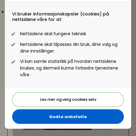
oppdragstaker i realiteten er arbeidstaker
Ferske avgjørelser fra lagmannsrettene, status på
Vi bruker informasjonskapsler (cookies) på
overtid for deltidsansatte og de viktigste signalene
nettsidene våre for at:
fra Brussel og Luxembourg
Benedicte Hille
og
Terje Gerhard Andersen
Nettsidene skal fungere teknisk
advokater og partnere i Advokatfirmaet Helmr
Nettsidene skal tilpasses din bruk, dine valg og
dine innstillinger
Vi kan samle statistikk på hvordan nettsidene
brukes, og dermed kunne forbedre tjenestene
våre
Les mer og velg cookies selv
Godta anbefalte