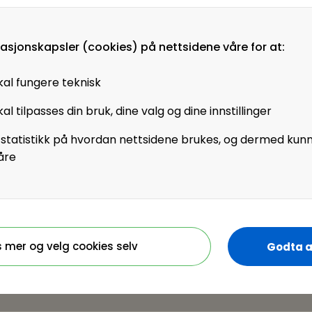
 fra gjennomføring av
masjonskapsler (cookies) på nettsidene våre for at:
kal fungere teknisk
t 2025 digitaliseres i
tor». For mange
al tilpasses din bruk, dine valg og dine innstillinger
dsoppgaver og et
 statistikk på hvordan nettsidene brukes, og dermed kun
r statlige
åre
rav til effektivitet
ndre rom for
.
samtidig?
 seg for å benytte
s mer og velg cookies selv
Godta a
yansettelser?