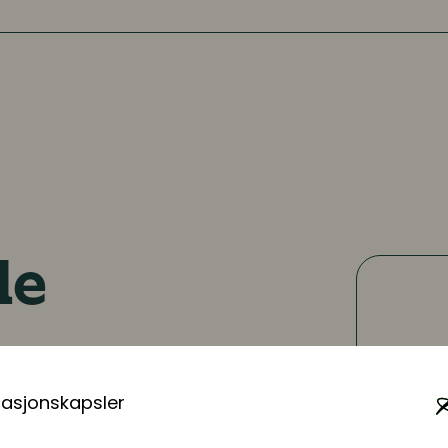
le
ovedsakelig arbeider
. Hille har erfaring
masjonskapsler
må og store
rbeidsforhold,