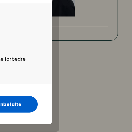
ne forbedre
nbefalte