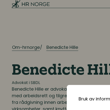
Mangfold og inkludering
Ressursplanlegging og
rekruttering
Om-hrnorge
Benedicte Hille
Ressursplanlegging
Employer branding
Benedicte Hil
Rekruttering
Onboarding
Advokat i SBDL
Benedicte Hille
er advokat i SBDL, hvor hun h
med arbeidsrett og tilgrensende rettsområder
Bruk av infor
Kompetanse
fra rådgivning innen arbeidsrett for både s
virksomheter, samt knyttet til tvistesaker i a